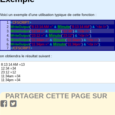
Voici un exemple d'une utilisation typique de cette fonction :
<
CFSCRIPT
>
Minute
WriteOutput
(
"8:13:14 AM ="
&
(
"8:13:14 AM"
)
&
"<br />"
)
;
Minute
WriteOutput
(
"12:34 ="
&
(
"12:34"
)
&
"<br />"
)
;
Minute
WriteOutput
(
"23:12 ="
&
(
"23:12"
)
&
"<br />"
)
;
Minute
WriteOutput
(
"11:34am ="
&
(
"11:34am"
)
&
"<br />"
)
;
Minute
WriteOutput
(
"11:34pm ="
&
(
"11:34pm"
)
&
"<br />"
)
;
<
/
CFSCRIPT
>
on obtiendra le résultat suivant :
8:13:14 AM =13
12:34 =34
23:12 =12
11:34am =34
11:34pm =34
PARTAGER CETTE PAGE SUR