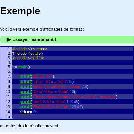
Exemple
Voici divers exemple d'affichages de format :
Essayer maintenant !
#include <iostream>
#include <cstdio>
#include <cstdlib>
int
main
(
)
{
printf
(
"Boujour!\n"
)
;
printf
(
"Entier %%i = %i\n"
,
15
)
;
printf
(
"Hexadecimal %%x = %x\n"
,
16
)
;
printf
(
"Octal %%o = %o\n"
,
16
)
;
printf
(
"Chaine de caracteres %%s = %s\n"
,
"message"
)
;
printf
(
"Reel %%f = %f\n"
,
123
.
45
)
;
printf
(
"Reel %%f = %.2f\n"
,
123
.
45
)
;
return
0
;
}
on obtiendra le résultat suivant :