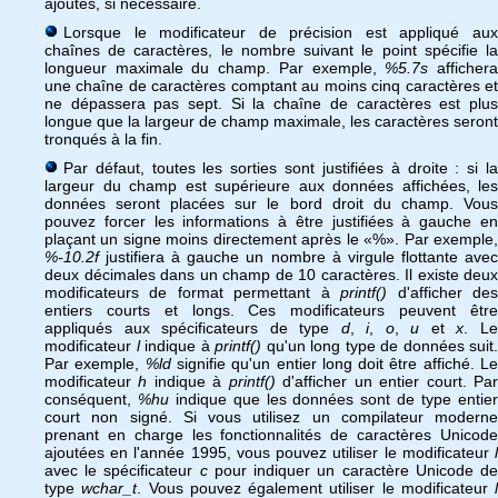
ajoutés, si nécessaire.
Lorsque le modificateur de précision est appliqué aux
chaînes de caractères, le nombre suivant le point spécifie la
longueur maximale du champ. Par exemple,
%5.7s
afficher
une chaîne de caractères comptant au moins cinq caractères et
ne dépassera pas sept. Si la chaîne de caractères est plus
longue que la largeur de champ maximale, les caractères seront
tronqués à la fin.
Par défaut, toutes les sorties sont justifiées à droite : si la
largeur du champ est supérieure aux données affichées, les
données seront placées sur le bord droit du champ. Vous
pouvez forcer les informations à être justifiées à gauche en
plaçant un signe moins directement après le «%». Par exemple,
%-10.2f
justifiera à gauche un nombre à virgule flottante avec
deux décimales dans un champ de 10 caractères. Il existe deux
modificateurs de format permettant à
printf()
d'afficher de
entiers courts et longs. Ces modificateurs peuvent être
appliqués aux spécificateurs de type
d
,
i
,
o
,
u
et
x
. L
modificateur
l
indique à
printf()
qu'un long type de données suit.
Par exemple,
%ld
signifie qu'un entier long doit être affiché. L
modificateur
h
indique à
printf()
d'afficher un entier court. Pa
conséquent,
%hu
indique que les données sont de type entie
court non signé. Si vous utilisez un compilateur moderne
prenant en charge les fonctionnalités de caractères Unicode
ajoutées en l'année 1995, vous pouvez utiliser le modificateur
l
avec le spécificateur
c
pour indiquer un caractère Unicode d
type
wchar_t
. Vous pouvez également utiliser le modificateur
l