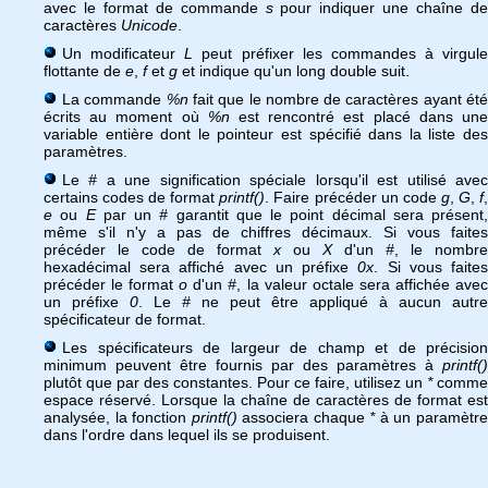
avec le format de commande
s
pour indiquer une chaîne de
caractères
Unicode
.
Un modificateur
L
peut préfixer les commandes à virgule
flottante de
e
,
f
et
g
et indique qu'un long double suit.
La commande
%n
fait que le nombre de caractères ayant ét
écrits au moment où
%n
est rencontré est placé dans un
variable entière dont le pointeur est spécifié dans la liste des
paramètres.
Le
#
a une signification spéciale lorsqu'il est utilisé ave
certains codes de format
printf()
. Faire précéder un code
g
,
G
,
f
e
ou
E
par un
#
garantit que le point décimal sera présent,
même s'il n'y a pas de chiffres décimaux. Si vous faites
précéder le code de format
x
ou
X
d'un
#
, le nombre
hexadécimal sera affiché avec un préfixe
0x
. Si vous faite
précéder le format
o
d'un
#
, la valeur octale sera affichée ave
un préfixe
0
. Le
#
ne peut être appliqué à aucun autre
spécificateur de format.
Les spécificateurs de largeur de champ et de précision
minimum peuvent être fournis par des paramètres à
printf()
plutôt que par des constantes. Pour ce faire, utilisez un
*
comme
espace réservé. Lorsque la chaîne de caractères de format est
analysée, la fonction
printf()
associera chaque
*
à un paramètr
dans l'ordre dans lequel ils se produisent.