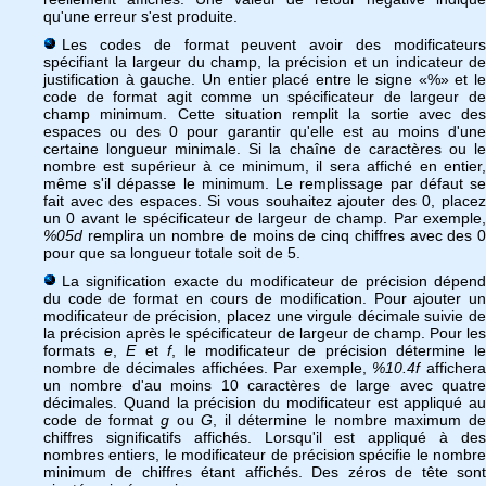
qu'une erreur s'est produite.
Les codes de format peuvent avoir des modificateurs
spécifiant la largeur du champ, la précision et un indicateur de
justification à gauche. Un entier placé entre le signe «%» et le
code de format agit comme un spécificateur de largeur de
champ minimum. Cette situation remplit la sortie avec des
espaces ou des 0 pour garantir qu'elle est au moins d'une
certaine longueur minimale. Si la chaîne de caractères ou le
nombre est supérieur à ce minimum, il sera affiché en entier,
même s'il dépasse le minimum. Le remplissage par défaut se
fait avec des espaces. Si vous souhaitez ajouter des 0, placez
un 0 avant le spécificateur de largeur de champ. Par exemple,
%05d
remplira un nombre de moins de cinq chiffres avec des 0
pour que sa longueur totale soit de 5.
La signification exacte du modificateur de précision dépend
du code de format en cours de modification. Pour ajouter un
modificateur de précision, placez une virgule décimale suivie de
la précision après le spécificateur de largeur de champ. Pour les
formats
e
,
E
et
f
, le modificateur de précision détermine l
nombre de décimales affichées. Par exemple,
%10.4f
afficher
un nombre d'au moins 10 caractères de large avec quatre
décimales. Quand la précision du modificateur est appliqué au
code de format
g
ou
G
, il détermine le nombre maximum d
chiffres significatifs affichés. Lorsqu'il est appliqué à des
nombres entiers, le modificateur de précision spécifie le nombre
minimum de chiffres étant affichés. Des zéros de tête sont