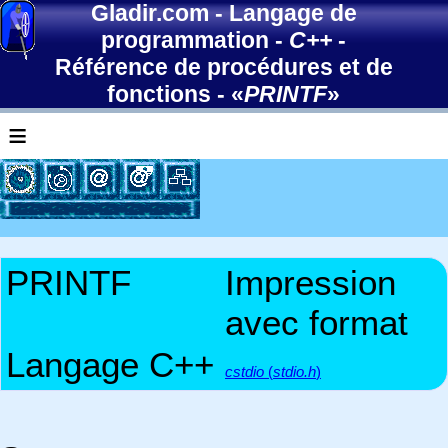
Gladir.com
-
Langage de
programmation
-
C++
-
Référence de procédures et de
fonctions
- «
PRINTF
»
≡
PRINTF
Impression
avec format
Langage C++
cstdio
(
stdio.h
)