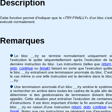
Description
Cette fonction permet d'indiquer que le «
TRY-FINALLY
» d'un bloc s'es
exécuté normalement.
Remarques
Le bloc
__try
se termine normalement uniquement s
l'exécution le quitte séquentiellement après l'exécution de la
return
dernière instruction du bloc. Les instructions (telles que
,
goto
continue
break
,
ou
) faisant en sorte que l'exécution quitt
le bloc
__try
entraînent une terminaison anormale du bloc. C'es
le cas même si une telle instruction est la dernière dans le bloc
__try
.
Une terminaison anormale d'un bloc
__try
amène le système
à rechercher en arrière dans toutes les cadres de la pile afin de
déterminer si des gestionnaires de terminaison doivent être
appelés. Cette situation peut entraîner l'exécution de centaines
d'instructions. Il est donc important d'éviter la fin anormale d'un
return
goto
continue
bloc
__try
en raison d'une instruction
,
,
o
break
. Notez que ces instructions ne génèrent pas d'exception,