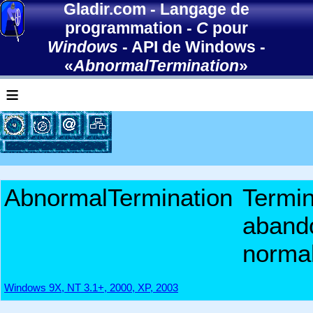
Gladir.com
-
Langage de
programmation
-
C
pour
Windows
-
API de Windows
-
«
AbnormalTermination
»
≡
AbnormalTermination
Termi
aband
norma
Windows 9X, NT 3.1+, 2000, XP, 2003