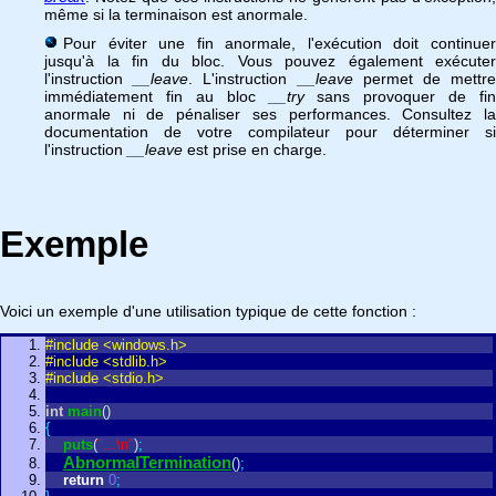
même si la terminaison est anormale.
Pour éviter une fin anormale, l'exécution doit continuer
jusqu'à la fin du bloc. Vous pouvez également exécuter
l'instruction
__leave
. L'instruction
__leave
permet de mettr
immédiatement fin au bloc
__try
sans provoquer de fin
anormale ni de pénaliser ses performances. Consultez la
documentation de votre compilateur pour déterminer si
l'instruction
__leave
est prise en charge.
Exemple
Voici un exemple d'une utilisation typique de cette fonction :
#include <windows.h>
#include <stdlib.h>
#include <stdio.h>
int
main
(
)
{
puts
(
"...\n"
)
;
AbnormalTermination
(
)
;
return
0
;