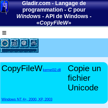
Gladir.com
-
Langage de
programmation
-
C
pour
Windows
-
API de Windows
-
«
CopyFileW
»
≡
CopyFileW
Copie un
kernel32.dll
fichier
Unicode
Windows NT 4+, 2000, XP, 2003