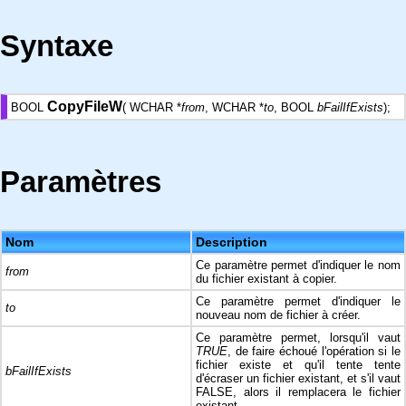
Syntaxe
CopyFileW
BOOL
( WCHAR *
from
, WCHAR *
to
, BOOL
bFailIfExists
);
Paramètres
Nom
Description
Ce paramètre permet d'indiquer le nom
from
du fichier existant à copier.
Ce paramètre permet d'indiquer le
to
nouveau nom de fichier à créer.
Ce paramètre permet, lorsqu'il vaut
TRUE
, de faire échoué l'opération si le
fichier existe et qu'il tente tente
bFailIfExists
d'écraser un fichier existant, et s'il vaut
FALSE, alors il remplacera le fichier
existant.