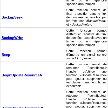
fichier ou un répertoire
spécifié d'un tampon.
Cette fonction permet de
fixer la position dans le flux
BackupSeek
de données accessible par
les fonctions «
BackupRead
»
et «
BackupWrite
».
Cette fonction permet
d'effectuer l'écriture de flux
BackupWrite
de données associé avec un
fichier ou un répertoire
spécifié d'un tampon.
Cette fonction permet
Beep
d'émettre un signal sonore
sur le
PC Speaker
.
Cette fonction permet de
retourner l'identificateur
Handle qu'utilise une
BeginUpdateResourceA
fonction «UpdateResource»
pour ajouter, supprimer ou
remplacer dans un fichier
exécutable.
Cette fonction permet de
retourner l'identificateur
Handle qu'utilise une
fonction «UpdateResource»
pour ajouter, supprimer ou