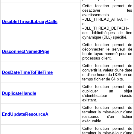
Cette fonction permet de
désactiver les
avertissements
«DLL_THREAD_ATTACH»
DisableThreadLibraryCalls
et
«DLL_THREAD_DETACH»
des bibliothèques de lien
dynamique (DLL) spécifié.
Cette fonction permet de
déconnecter le serveur de
DisconnectNamedPipe
fin de tuyau nommé pour un
processus client.
Cette fonction permet de
convertir la valeur d'une date
DosDateTimeToFileTime
et d'une heure du DOS en un
temps fichier de 64 bits.
Cette fonction permet de
dupliquer un objet
DuplicateHandle
d'identificateur
Handle
existant.
Cette fonction permet de
terminer la mise-à-jour d'une
EndUpdateResourceA
ressource d'un fichier
exécutable.
Cette fonction permet de
terminer la mise-à-jour d'une