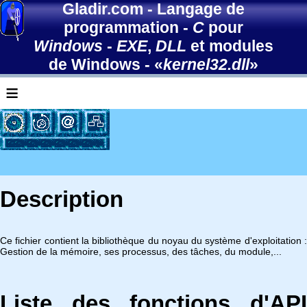
Gladir.com
-
Langage de
programmation
-
C
pour
Windows
-
EXE
,
DLL
et modules
de Windows
- «
kernel32.dll
»
≡
Description
Ce fichier contient la bibliothèque du noyau du système d'exploitation :
Gestion de la mémoire, ses processus, des tâches, du module,...
Liste des fonctions d'API