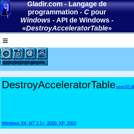
Gladir.com
-
Langage de
programmation
-
C
pour
Windows
-
API de Windows
-
«
DestroyAcceleratorTable
»
≡
DestroyAcceleratorTable
user32.dl
Windows 9X, NT 3.1+, 2000, XP, 2003