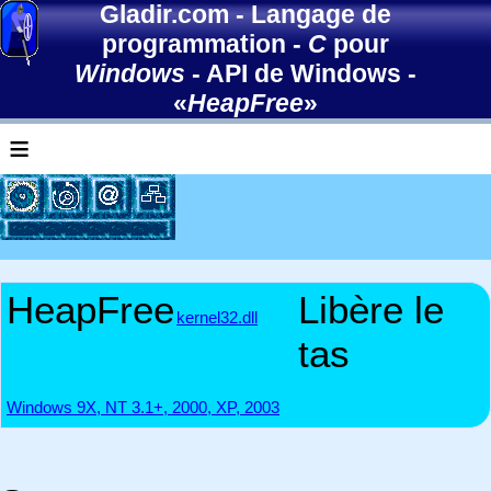
Gladir.com
-
Langage de
programmation
-
C
pour
Windows
-
API de Windows
-
«
HeapFree
»
≡
HeapFree
Libère le
kernel32.dll
tas
Windows 9X, NT 3.1+, 2000, XP, 2003