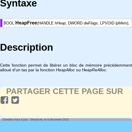
Syntaxe
HeapFree
BOOL
(HANDLE
hHeap
, DWORD
dwFlags
, LPVOID
lpMem
);
Description
Cette fonction permet de libérer un bloc de mémoire précédemment
alloué d'un tas par la fonction
HeapAlloc
ou
HeapReAlloc
.
PARTAGER CETTE PAGE SUR
Dernière mise à jour : Dimanche, le 6 décembre 2015