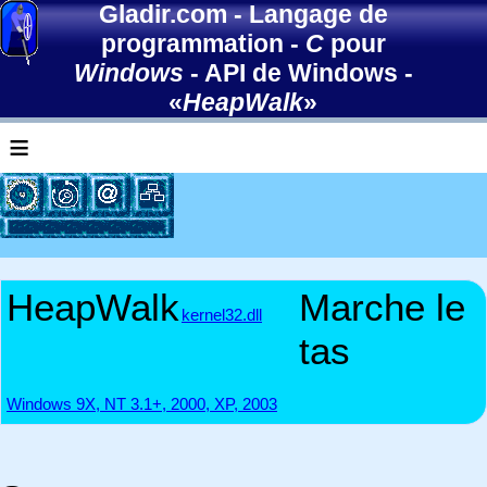
Gladir.com
-
Langage de
programmation
-
C
pour
Windows
-
API de Windows
-
«
HeapWalk
»
≡
HeapWalk
Marche le
kernel32.dll
tas
Windows 9X, NT 3.1+, 2000, XP, 2003