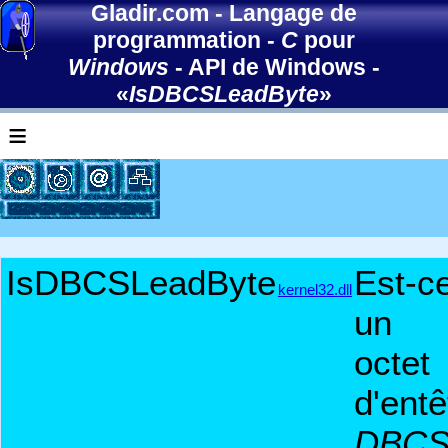
Gladir.com
-
Langage de
programmation
-
C
pour
Windows
-
API de Windows
-
«
IsDBCSLeadByte
»
≡
IsDBCSLeadByte
Est-c
kernel32.dll
un
octet
d'entê
DBC