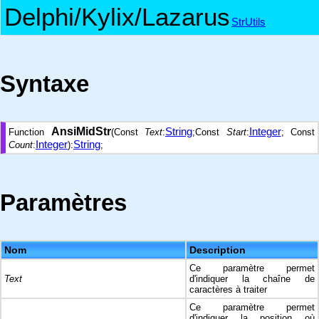
Delphi/Kylix/Lazarus
StrUtils
Syntaxe
AnsiMidStr
String
Integer
Function
(Const
Text
:
;Const
Start
:
; Const
Integer
String
Count
:
):
;
Paramètres
Nom
Description
Ce paramètre permet
Text
d'indiquer la chaîne de
caractères à traiter
Ce paramètre permet
d'indiquer la position où