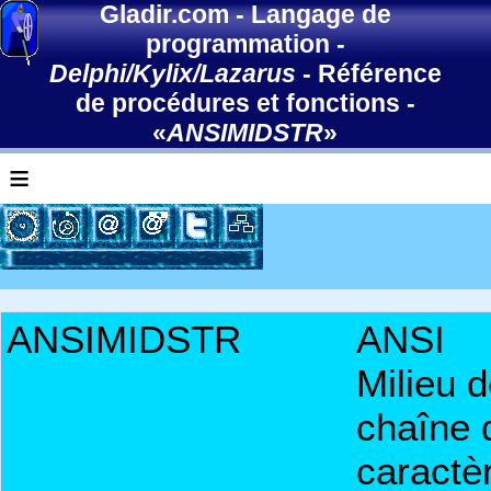
Gladir.com
-
Langage de
programmation
-
Delphi/Kylix/Lazarus
-
Référence
de procédures et fonctions
-
«
ANSIMIDSTR
»
≡
ANSIMIDSTR
ANSI
Milieu 
chaîne 
caractè