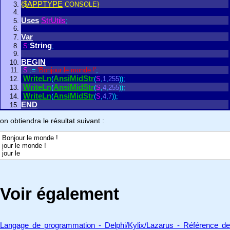
$APPTYPE
{
CONSOLE}
Uses
StrUtils
;
Var
String
S
:
;
BEGIN
S
:
=
'Bonjour le monde !'
;
WriteLn
AnsiMidStr
(
(
S
,
1
,
255
)
)
;
WriteLn
AnsiMidStr
(
(
S
,
4
,
255
)
)
;
WriteLn
AnsiMidStr
(
(
S
,
4
,
7
)
)
;
END
.
on obtiendra le résultat suivant :
Bonjour le monde !
jour le monde !
jour le
Voir également
Langage de programmation - Delphi/Kylix/Lazarus - Référence de