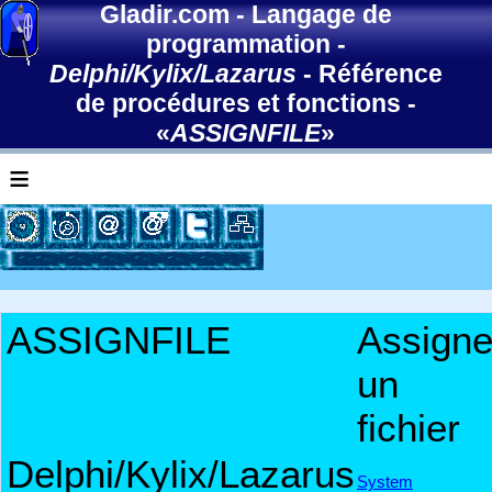
Gladir.com
-
Langage de
programmation
-
Delphi/Kylix/Lazarus
-
Référence
de procédures et fonctions
-
«
ASSIGNFILE
»
≡
ASSIGNFILE
Assigne
un
fichier
Delphi/Kylix/Lazarus
System