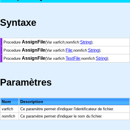
Syntaxe
AssignFile
String
Procedure
(Var
varfich
;
nomfich
:
);
AssignFile
File
String
Procedure
(Var
varfich
:
;
nomfich
:
);
AssignFile
TextFile
String
Procedure
(Var
varfich
:
;
nomfich
:
);
Paramètres
Nom
Description
varfich
Ce paramètre permet d'indiquer l'identificateur de fichier.
nomfich
Ce paramètre permet d'indiquer le nom du fichier.