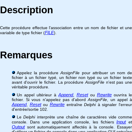
Description
Cette procédure effectue l'association entre un nom de fichier et une
FILE
variable de type fichier (
).
Remarques
Appelez la procédure
AssignFile
pour attribuer un nom de
fichier à un fichier typé, un fichier non typé ou un fichier texte
avant d'ouvrir le fichier. La procédure
AssignFile
n'est pas une
véritable procédure.
Append
Reset
Rewrite
Un appel ultérieur à
,
ou
ouvrira l
fichier. Si vous n'appelez pas d'abord
AssignFile
, un appel 
Append
Reset
Rewrite
,
ou
entraîne
Delphi
à signaler l'erreur
d'entrée/sortie 102.
Le
Delphi
interprète une chaîne de caractères vide comme
Input
console. Dans une application console, les fichiers
et
Output
sont automatiquement affectés à la console. Essayer
d'utiliser un fichier de console dans une application
GUI
entraîne