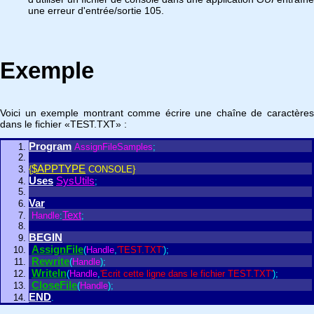
une erreur d'entrée/sortie 105.
Exemple
Voici un exemple montrant comme écrire une chaîne de caractères
dans le fichier «TEST.TXT» :
Program
AssignFileSamples
;
$APPTYPE
{
CONSOLE}
Uses
SysUtils
;
Var
Text
Handle
:
;
BEGIN
AssignFile
(
Handle
,
'TEST.TXT'
)
;
Rewrite
(
Handle
)
;
Writeln
(
Handle
,
'Ecrit cette ligne dans le fichier TEST.TXT'
)
;
CloseFile
(
Handle
)
;
END
.