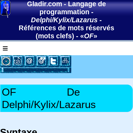
Gladir.com
-
Langage de
programmation
-
Delphi/Kylix/Lazarus
-
Références de mots réservés
(mots clefs)
- «
OF
»
≡
OF
De
Delphi/Kylix/Lazarus
Syntaxe