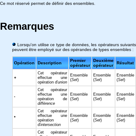
Ce mot réservé permet de définir des ensembles.
Remarques
Lorsqu'on utilise ce type de données, les opérateurs suivants
peuvent être employé sur des opérandes de types ensembles :
Premier
Deuxième
Opération
Description
Résultat
opérateur
opérateur
Cet opérateur
Ensemble
Ensemble
Ensemble
+
effectue une
(
Set
)
(
Set
)
(
Set
)
opération d'
union
Cet opérateur
effectue une
Ensemble
Ensemble
Ensemble
-
opération de
(
Set
)
(
Set
)
(
Set
)
différence
Cet opérateur
effectue une
Ensemble
Ensemble
Ensemble
*
opération
(
Set
)
(
Set
)
(
Set
)
d'
intersection
Cet opérateur