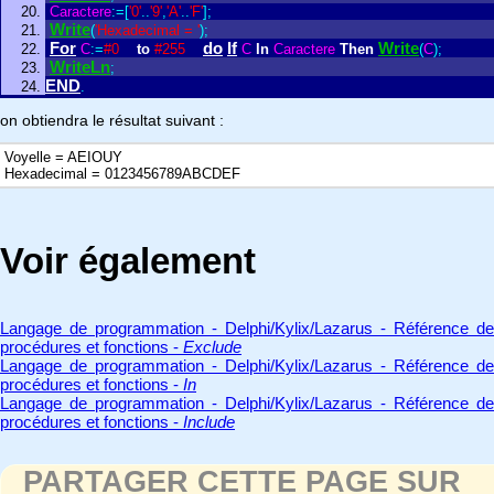
Caractere
:
=
[
'0'
.
.
'9'
,
'A'
.
.
'F'
]
;
Write
(
'Hexadecimal = '
)
;
For
do
If
Write
C
:
=
#0
to
#255
C
In
Caractere
Then
(
C
)
;
WriteLn
;
END
.
on obtiendra le résultat suivant :
Voyelle = AEIOUY
Hexadecimal = 0123456789ABCDEF
Voir également
Langage de programmation - Delphi/Kylix/Lazarus - Référence de
procédures et fonctions -
Exclude
Langage de programmation - Delphi/Kylix/Lazarus - Référence de
procédures et fonctions -
In
Langage de programmation - Delphi/Kylix/Lazarus - Référence de
procédures et fonctions -
Include
PARTAGER CETTE PAGE SUR