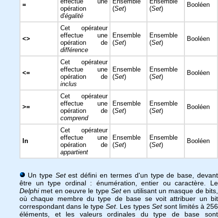
effectue une
Ensemble
Ensemble
=
Booléen
opération
(
Set
)
(
Set
)
d'
égalité
Cet opérateur
effectue une
Ensemble
Ensemble
<>
Booléen
opération de
(
Set
)
(
Set
)
différence
Cet opérateur
effectue une
Ensemble
Ensemble
<=
Booléen
opération de
(
Set
)
(
Set
)
inclus
Cet opérateur
effectue une
Ensemble
Ensemble
>=
Booléen
opération de
(
Set
)
(
Set
)
comprend
Cet opérateur
effectue une
Ensemble
Ensemble
In
Booléen
opération de
(
Set
)
(
Set
)
appartient
Un type
Set
est défini en termes d'un type de base, devan
être un type ordinal : énumération, entier ou caractère. Le
Delphi
met en oeuvre le type
Set
en utilisant un masque de bits,
où chaque membre du type de base se voit attribuer un bit
correspondant dans le type
Set
. Les types
Set
sont limités à 25
éléments, et les valeurs ordinales du type de base sont