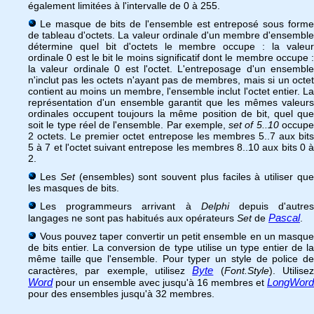
également limitées à l'intervalle de 0 à 255.
Le masque de bits de l'ensemble est entreposé sous forme
de tableau d'octets. La valeur ordinale d'un membre d'ensemble
détermine quel bit d'octets le membre occupe : la valeur
ordinale 0 est le bit le moins significatif dont le membre occupe :
la valeur ordinale 0 est l'octet. L'entreposage d'un ensemble
n'inclut pas les octets n'ayant pas de membres, mais si un octet
contient au moins un membre, l'ensemble inclut l'octet entier. La
représentation d'un ensemble garantit que les mêmes valeurs
ordinales occupent toujours la même position de bit, quel que
soit le type réel de l'ensemble. Par exemple,
set of 5..10
occup
2 octets. Le premier octet entrepose les membres 5..7 aux bits
5 à 7 et l'octet suivant entrepose les membres 8..10 aux bits 0 à
2.
Les
Set
(ensembles) sont souvent plus faciles à utiliser qu
les masques de bits.
Les programmeurs arrivant à
Delphi
depuis d'autre
Pascal
langages ne sont pas habitués aux opérateurs
Set
de
.
Vous pouvez taper convertir un petit ensemble en un masque
de bits entier. La conversion de type utilise un type entier de la
même taille que l'ensemble. Pour typer un style de police de
Byte
caractères, par exemple, utilisez
(
Font.Style
). Utilise
Word
LongWord
pour un ensemble avec jusqu'à 16 membres et
pour des ensembles jusqu'à 32 membres.