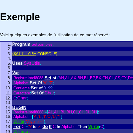
Exemple
Voici quelques exemples de l'utilisation de ce mot réservé :
Program
SetSamples
;
$APPTYPE
{
CONSOLE}
Uses
SysUtils
;
Var
Set
RegistreIntel8088
:
of
(
AH
,
AL
,
AX
,
BH
,
BL
,
BP
,
BX
,
CH
,
CL
,
CS
,
CX
,
D
Set
Alphabet
:
Of
'A'
.
.
'Z'
;
Set
Centieme
:
of
0
.
.
99
;
Set
Char
Caractere
:
Of
;
Char
C
:
;
BEGIN
RegistreIntel8088
:
=
[
AL
,
AH
,
BL
,
BH
,
CL
,
CH
,
DL
,
DH
]
;
Alphabet
:
=
[
'A'
,
'E'
,
'I'
,
'O'
,
'U'
,
'Y'
]
;
Write
(
'Voyelle = '
)
;
For
do
If
Write
C
:
=
'A'
to
'Z'
C
In
Alphabet
Then
(
C
)
;
WriteLn
;