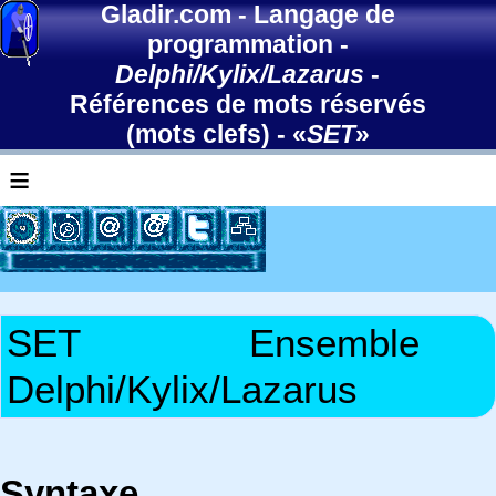
Gladir.com
-
Langage de
programmation
-
Delphi/Kylix/Lazarus
-
Références de mots réservés
(mots clefs)
- «
SET
»
≡
SET
Ensemble
Delphi/Kylix/Lazarus
Syntaxe