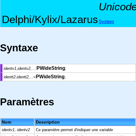
Unicod
Delphi/Kylix/Lazarus
System
Syntaxe
PWideString
identv1
,
identv2
,...:
;
PWideString
identt2
,
identt2
,...=
;
Paramètres
Nom
Description
identv1
,
identv2
Ce paramètre permet d'indiquer une variable