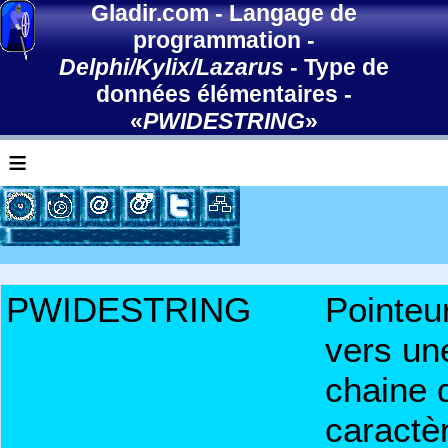
Gladir.com
-
Langage de
programmation
-
Delphi/Kylix/Lazarus
-
Type de
données élémentaires
-
«
PWIDESTRING
»
≡
PWIDESTRING
Pointeu
vers un
chaine 
caractè