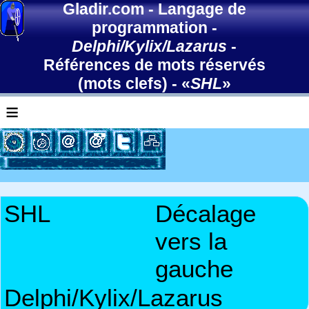
Gladir.com
-
Langage de
programmation
-
Delphi/Kylix/Lazarus
-
Références de mots réservés
(mots clefs)
- «
SHL
»
≡
SHL
Décalage
vers la
gauche
Delphi/Kylix/Lazarus