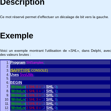
Description
Ce mot réservé permet d'effectuer un décalage de bit vers la gauche.
Exemple
Voici un exemple montrant l'utilisation de «
SHL
», dans Delphi, ave
des valeurs brutes :
Program
ShlSamples
;
$APPTYPE
{
CONSOLE}
Uses
SysUtils
;
BEGIN
WriteLn
SHL
(
'1 SHL 0 = '
,
1
0
)
;
WriteLn
SHL
(
'1 SHL 1 = '
,
1
1
)
;
WriteLn
SHL
(
'1 SHL 2 = '
,
1
2
)
;
WriteLn
SHL
(
'1 SHL 3 = '
,
1
3
)
;
WriteLn
SHL
(
'1 SHL 4 = '
,
1
4
)
;
WriteLn
SHL
(
'2 SHL 0 = '
,
2
0
)
;