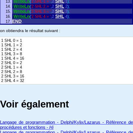
WriteLn
SHL
(
'2 SHL 1 = '
,
2
1
)
;
WriteLn
SHL
(
'2 SHL 2 = '
,
2
2
)
;
WriteLn
SHL
(
'2 SHL 3 = '
,
2
3
)
;
WriteLn
SHL
(
'2 SHL 4 = '
,
2
4
)
;
END
.
on obtiendra le résultat suivant :
1 SHL 0 = 1
1 SHL 1 = 2
1 SHL 2 = 4
1 SHL 3 = 8
1 SHL 4 = 16
2 SHL 0 = 2
2 SHL 1 = 4
2 SHL 2 = 8
2 SHL 3 = 16
2 SHL 4 = 32
Voir également
Langage de programmation - Delphi/Kylix/Lazarus - Référence de
procédures et fonctions -
Hi
Langage de programmation - Delphi/Kylix/Lazarus - Référence de