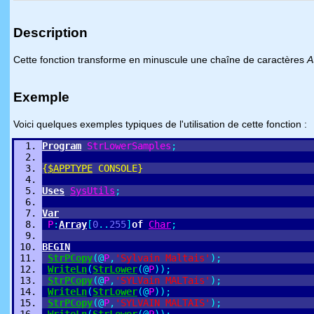
Description
Cette fonction transforme en minuscule une chaîne de caractères
A
Exemple
Voici quelques exemples typiques de l'utilisation de cette fonction :
Program
StrLowerSamples
;
{
$APPTYPE
CONSOLE}
Uses
SysUtils
;
Var
P
:
Array
[
0
.
.
255
]
of
Char
;
BEGIN
StrPCopy
(
@
P
,
'Sylvain Maltais'
)
;
WriteLn
(
StrLower
(
@
P
)
)
;
StrPCopy
(
@
P
,
'SYLVain MALTais'
)
;
WriteLn
(
StrLower
(
@
P
)
)
;
StrPCopy
(
@
P
,
'SYLVAIN MALTAIS'
)
;