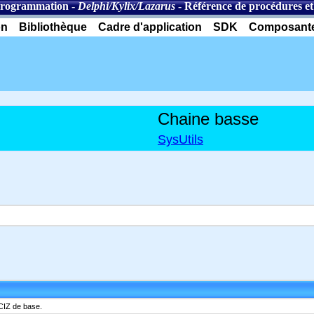
programmation
-
Delphi/Kylix/Lazarus
-
Référence de procédures et
on
Bibliothèque
Cadre d'application
SDK
Composant
Chaine basse
SysUtils
CIZ de base.