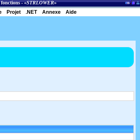
 fonctions
- «
STRLOWER
»
e
Projet
.NET
Annexe
Aide