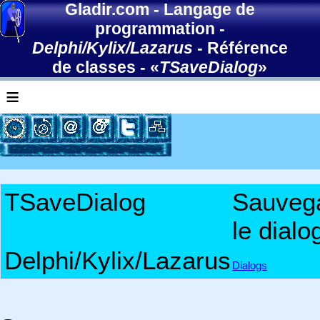
Gladir.com
-
Langage de
programmation
-
Delphi/Kylix/Lazarus
-
Référence
de classes
- «
TSaveDialog
»
≡
TSaveDialog
Sauveg
le dialo
Delphi/Kylix/Lazarus
Dialogs