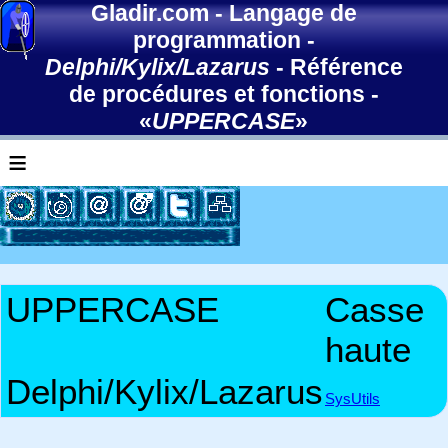
Gladir.com
-
Langage de
programmation
-
Delphi/Kylix/Lazarus
-
Référence
de procédures et fonctions
-
«
UPPERCASE
»
≡
UPPERCASE
Casse
haute
Delphi/Kylix/Lazarus
SysUtils