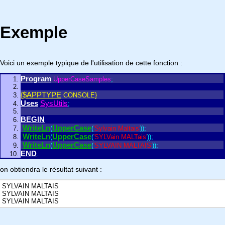
Exemple
Voici un exemple typique de l'utilisation de cette fonction :
Program
UpperCaseSamples
;
$APPTYPE
{
CONSOLE}
Uses
SysUtils
;
BEGIN
WriteLn
UpperCase
(
(
'Sylvain Maltais'
)
)
;
WriteLn
UpperCase
(
(
'SYLVain MALTais'
)
)
;
WriteLn
UpperCase
(
(
'SYLVAIN MALTAIS'
)
)
;
END
.
on obtiendra le résultat suivant :
SYLVAIN MALTAIS
SYLVAIN MALTAIS
SYLVAIN MALTAIS