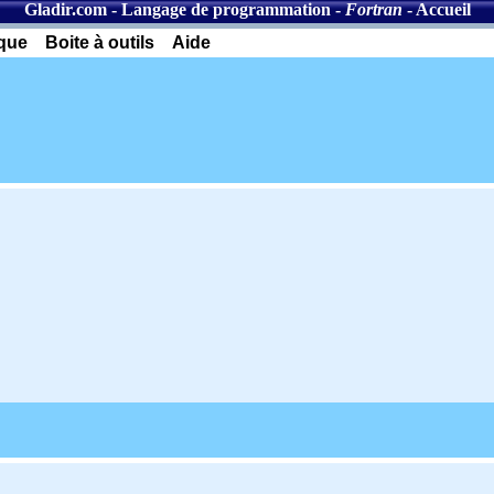
Gladir.com
-
Langage de programmation
-
Fortran
-
Accueil
èque
Boite à outils
Aide