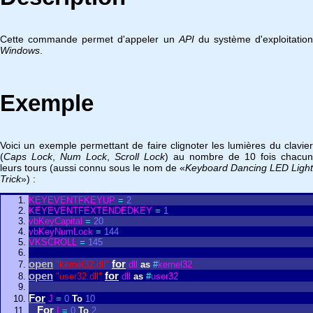
Cette commande permet d'appeler un
API
du système d'exploitation
Windows
.
Exemple
Voici un exemple permettant de faire clignoter les lumières du clavier
(
Caps Lock
,
Num Lock
,
Scroll Lock
) au nombre de 10 fois chacun
leurs tours (aussi connu sous le nom de «
Keyboard Dancing LED Light
Trick
») :
KEYEVENTFKEYUP
=
2
KEYEVENTFEXTENDEDKEY
=
1
vbKeyCapital
=
20
vbKeyNumLock
=
144
VKSCROLL
=
145
open
for
"kernel32.dll"
dll
as
#
kernel32
open
for
"user32.dll"
dll
as
#
user32
For
J
=
0
To
10
For
I
=
0
To
2