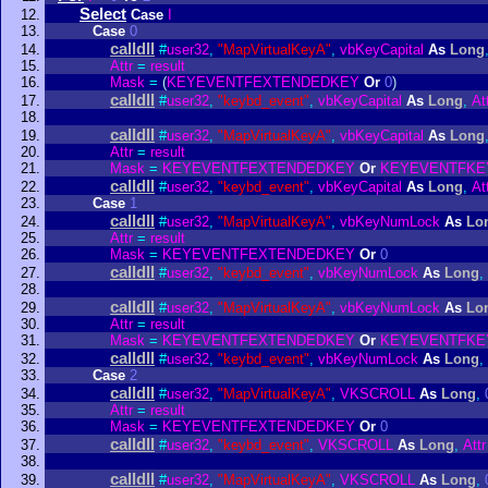
Select
Case
I
Case
0
calldll
#
user32
,
"MapVirtualKeyA"
,
vbKeyCapital
As
Long
Attr
=
result
Mask
=
(
KEYEVENTFEXTENDEDKEY
Or
0
)
calldll
#
user32
,
"keybd_event"
,
vbKeyCapital
As
Long
,
At
calldll
#
user32
,
"MapVirtualKeyA"
,
vbKeyCapital
As
Long
Attr
=
result
Mask
=
KEYEVENTFEXTENDEDKEY
Or
KEYEVENTFKE
calldll
#
user32
,
"keybd_event"
,
vbKeyCapital
As
Long
,
At
Case
1
calldll
#
user32
,
"MapVirtualKeyA"
,
vbKeyNumLock
As
Lo
Attr
=
result
Mask
=
KEYEVENTFEXTENDEDKEY
Or
0
calldll
#
user32
,
"keybd_event"
,
vbKeyNumLock
As
Long
,
calldll
#
user32
,
"MapVirtualKeyA"
,
vbKeyNumLock
As
Lo
Attr
=
result
Mask
=
KEYEVENTFEXTENDEDKEY
Or
KEYEVENTFKE
calldll
#
user32
,
"keybd_event"
,
vbKeyNumLock
As
Long
,
Case
2
calldll
#
user32
,
"MapVirtualKeyA"
,
VKSCROLL
As
Long
,
Attr
=
result
Mask
=
KEYEVENTFEXTENDEDKEY
Or
0
calldll
#
user32
,
"keybd_event"
,
VKSCROLL
As
Long
,
Attr
calldll
#
user32
,
"MapVirtualKeyA"
,
VKSCROLL
As
Long
,