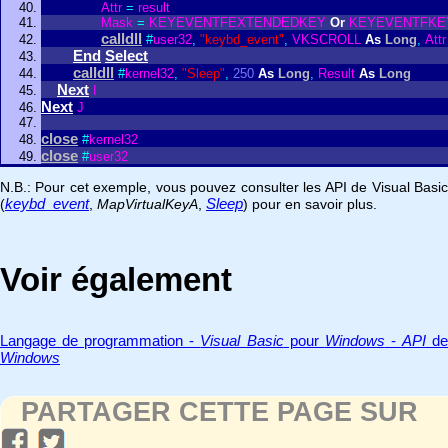
Attr
=
result
Mask
=
KEYEVENTFEXTENDEDKEY
Or
KEYEVENTFKE
calldll
#
user32
,
"keybd_event"
,
VKSCROLL
As
Long
,
Attr
End
Select
calldll
#
kernel32
,
"Sleep"
,
250
As
Long
,
Result
As
Long
Next
I
Next
J
close
#
kernel32
close
#
user32
N.B.: Pour cet exemple, vous pouvez consulter les API de Visual Basic
keybd_event
Sleep
(
,
MapVirtualKeyA
,
) pour en savoir plus.
Voir également
Langage de programmation -
Visual Basic
pour
Windows
-
API
d
Windows
PARTAGER CETTE PAGE SUR