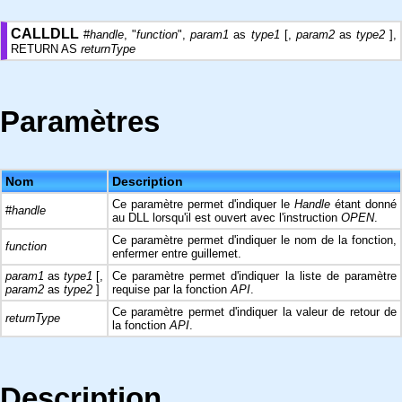
CALLDLL
#
handle
, "
function
",
param1
as
type1
[,
param2
as
type2
],
RETURN AS
returnType
Paramètres
Nom
Description
Ce paramètre permet d'indiquer le
Handle
étant donné
#
handle
au DLL lorsqu'il est ouvert avec l'instruction
OPEN
.
Ce paramètre permet d'indiquer le nom de la fonction,
function
enfermer entre guillemet.
param1
as
type1
[,
Ce paramètre permet d'indiquer la liste de paramètre
param2
as
type2
]
requise par la fonction
API
.
Ce paramètre permet d'indiquer la valeur de retour de
returnType
la fonction
API
.
Description