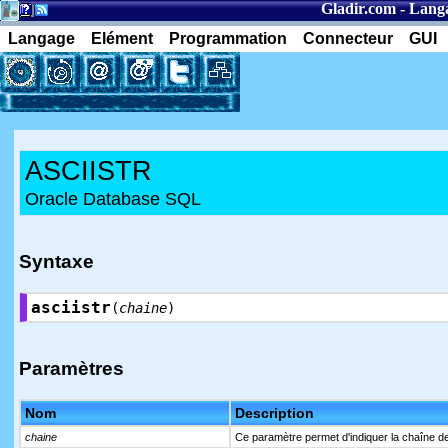
Gladir.com
-
Lang
Langage
Elément
Programmation
Connecteur
GUI
ASCIISTR
Oracle Database SQL
Syntaxe
asciistr
(
chaine
)
Paramètres
Nom
Description
chaine
Ce paramètre permet d'indiquer la chaîne de 