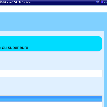
ions
- «
ASCIISTR
»
) ou supérieure