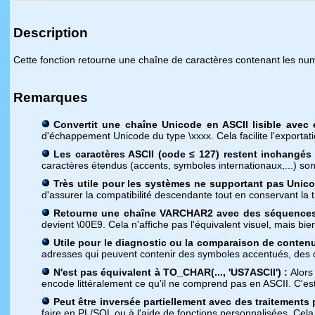
Description
Cette fonction retourne une chaîne de caractères contenant les nu
Remarques
Convertit une chaîne Unicode en ASCII lisible avec
d'échappement Unicode du type \xxxx. Cela facilite l'exporta
Les caractères ASCII (code ≤ 127) restent inchangés 
caractères étendus (accents, symboles internationaux,...) so
Très utile pour les systèmes ne supportant pas Unico
d'assurer la compatibilité descendante tout en conservant la
Retourne une chaîne VARCHAR2 avec des séquences
devient \00E9. Cela n'affiche pas l'équivalent visuel, mais b
Utile pour le diagnostic ou la comparaison de contenu
adresses qui peuvent contenir des symboles accentués, des c
N'est pas équivalent à TO_CHAR(..., 'US7ASCII') :
Alors
encode littéralement ce qu'il ne comprend pas en ASCII. C'e
Peut être inversée partiellement avec des traitements
faire en PL/SQL ou à l'aide de fonctions personnalisées. Ce