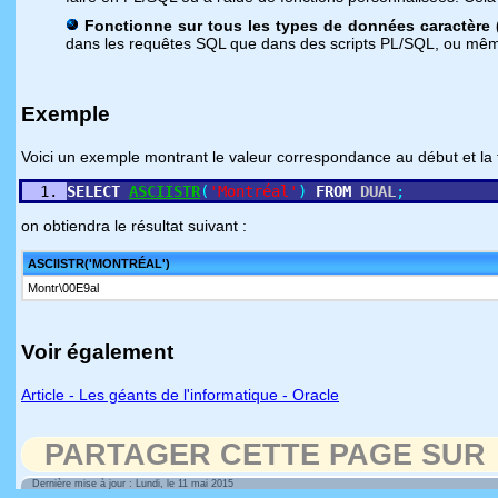
Fonctionne sur tous les types de données caractère 
dans les requêtes SQL que dans des scripts PL/SQL, ou même
Exemple
Voici un exemple montrant le valeur correspondance au début et la f
SELECT
ASCIISTR
(
'Montréal'
)
FROM
DUAL
;
on obtiendra le résultat suivant :
ASCIISTR('MONTRÉAL')
Montr\00E9al
Voir également
Article - Les géants de l'informatique - Oracle
PARTAGER CETTE PAGE SUR
Dernière mise à jour : Lundi, le 11 mai 2015