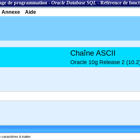
age de programmation
-
Oracle Database SQL
-
Référence de fonct
Annexe
Aide
Chaîne ASCII
Oracle 10g Release 2 (10.2
caractères à traiter.