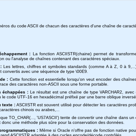
méros du code ASCII de chacun des caractères d'une chaîne de caractè
 échappement :
La fonction ASCIISTR(chaine) permet de transforme
tion ou l'analyse de chaînes contenant des caractères spéciaux.
:
Les lettres, chiffres et symboles standards (comme A à Z, 0 à 9,...)
nt convertis avec une séquence de type \00E9.
de :
Cette fonction est essentielle lorsqu'on veut encoder des chaînes
 trace des caractères non-ASCII sous une forme portable.
 échappées :
Le résultat est une chaîne de type VARCHAR2, avec 
ien le code UTF-16 en hexadécimal préfixé par une barre oblique inversé
 texte :
ASCIISTR est souvent utilisé pour détecter les caractères p
aractères chinois ou arabes,...
 que TO_CHAR(..., 'US7ASCII') tente de convertir une chaîne dans un e
st donc une méthode plus sûre pour la conservation des données.
 programmatiques :
Même si Oracle n'offre pas de fonction native pou
la rend ASCIISTR adaptée à des cycles encode/décode contrôlés.