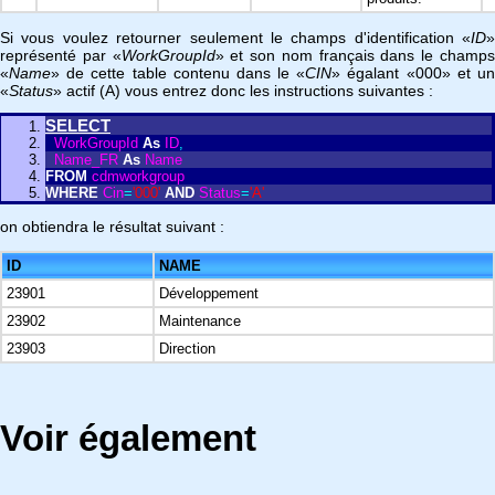
Si vous voulez retourner seulement le champs d'identification «
ID
»
représenté par «
WorkGroupId
» et son nom français dans le champ
«
Name
» de cette table contenu dans le «
CIN
» égalant «000» et u
«
Status
» actif (A) vous entrez donc les instructions suivantes :
SELECT
WorkGroupId
As
ID
,
Name_FR
As
Name
FROM
cdmworkgroup
WHERE
Cin
=
'000'
AND
Status
=
'A'
on obtiendra le résultat suivant :
ID
NAME
23901
Développement
23902
Maintenance
23903
Direction
Voir également