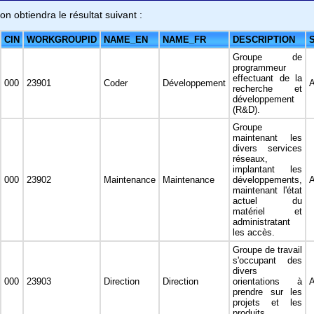
on obtiendra le résultat suivant :
CIN
WORKGROUPID
NAME_EN
NAME_FR
DESCRIPTION
Groupe de
programmeur
effectuant de la
000
23901
Coder
Développement
recherche et
développement
(R&D).
Groupe
maintenant les
divers services
réseaux,
implantant les
000
23902
Maintenance
Maintenance
développements,
maintenant l'état
actuel du
matériel et
administratant
les accès.
Groupe de travail
s'occupant des
divers
000
23903
Direction
Direction
orientations à
prendre sur les
projets et les
produits.