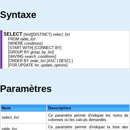
Syntaxe
SELECT
[
hint
][DISTINCT]
select_list
FROM
table_list
[WHERE
conditions
]
[START WITH] [CONNECT BY]
[GROUP BY
group_by_list
]
[HAVING
search_conditions
]
[ORDER BY
order_list
[ASC | DESC] ]
[FOR UPDATE
for_update_options
]
Paramètres
Nom
Description
Ce paramètre permet d'indiquer les noms de
select_list
colonnes ou les calculs demandés.
Ce paramètre permet d'indiquer la liste des
table_list