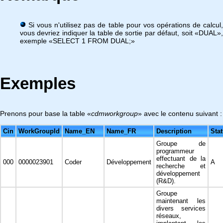
Si vous n'utilisez pas de table pour vos opérations de calcul,
vous devriez indiquer la table de sortie par défaut, soit «DUAL»,
exemple «SELECT 1 FROM DUAL;»
Exemples
Prenons pour base la table «
cdmworkgroup
» avec le contenu suivant :
Cin
WorkGroupId
Name_EN
Name_FR
Description
Sta
Groupe de
programmeur
effectuant de la
000
0000023901
Coder
Développement
A
recherche et
développement
(R&D).
Groupe
maintenant les
divers services
réseaux,