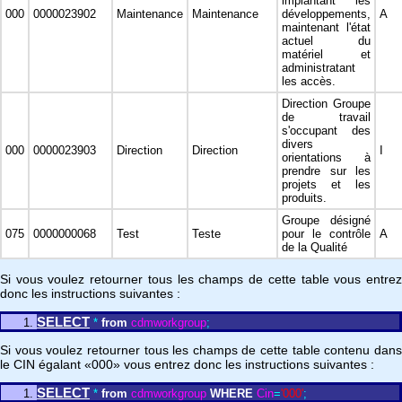
implantant les
000
0000023902
Maintenance
Maintenance
développements,
A
maintenant l'état
actuel du
matériel et
administratant
les accès.
Direction Groupe
de travail
s'occupant des
divers
000
0000023903
Direction
Direction
I
orientations à
prendre sur les
projets et les
produits.
Groupe désigné
075
0000000068
Test
Teste
pour le contrôle
A
de la Qualité
Si vous voulez retourner tous les champs de cette table vous entrez
donc les instructions suivantes :
SELECT
*
from
cdmworkgroup
;
Si vous voulez retourner tous les champs de cette table contenu dans
le CIN égalant «000» vous entrez donc les instructions suivantes :
SELECT
*
from
cdmworkgroup
WHERE
Cin
=
'000'
;