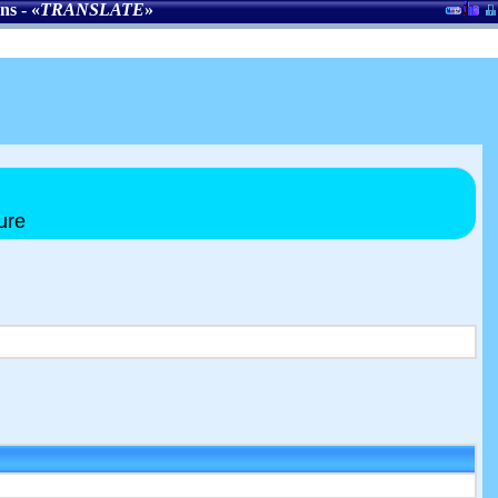
ons
- «
TRANSLATE
»
ure