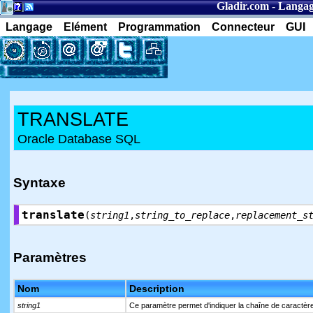
Gladir.com
-
Langag
Langage
Elément
Programmation
Connecteur
GUI
TRANSLATE
Oracle Database SQL
Syntaxe
translate
(
string1
,
string_to_replace
,
replacement_s
Paramètres
Nom
Description
string1
Ce paramètre permet d'indiquer la chaîne de caractèr