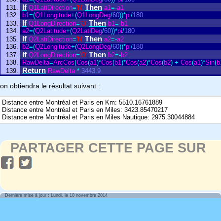
If
Then
Q1LatiDirection
=
'N'
a1
=
-
a1
b1
=
(
Q1Longitude
+
(
Q1LongDeg
/
60
)
)
*
pi
/
180
If
Then
Q1LongDirection
=
'O'
b1
=
-
b1
a2
=
(
Q2Latitude
+
(
Q2LatiDeg
/
60
)
)
*
pi
/
180
If
Then
Q2LatiDirection
=
'N'
a2
=
-
a2
b2
=
(
Q2Longitude
+
(
Q2LongDeg
/
60
)
)
*
pi
/
180
If
Then
Q2LongDirection
=
'O'
b2
=
-
b2
RawDelta
=
ArcCos
(
Cos
(
a1
)
*
Cos
(
b1
)
*
Cos
(
a2
)
*
Cos
(
b2
)
+
Cos
(
a1
)
*
Sin
(
b
Return
RawDelta
*
3443
.
9
on obtiendra le résultat suivant :
Distance entre Montréal et Paris en Km: 5510.16761889
Distance entre Montréal et Paris en Miles: 3423.85470217
Distance entre Montréal et Paris en Miles Nautique: 2975.30044884
PARTAGER CETTE PAGE SUR
Dernière mise à jour : Lundi, le 10 novembre 2014