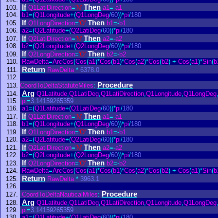
If
Then
Q1LatiDirection
=
'N'
a1
=
-
a1
b1
=
(
Q1Longitude
+
(
Q1LongDeg
/
60
)
)
*
pi
/
180
If
Then
Q1LongDirection
=
'O'
b1
=
-
b1
a2
=
(
Q2Latitude
+
(
Q2LatiDeg
/
60
)
)
*
pi
/
180
If
Then
Q2LatiDirection
=
'N'
a2
=
-
a2
b2
=
(
Q2Longitude
+
(
Q2LongDeg
/
60
)
)
*
pi
/
180
If
Then
Q2LongDirection
=
'O'
b2
=
-
b2
RawDelta
=
ArcCos
(
Cos
(
a1
)
*
Cos
(
b1
)
*
Cos
(
a2
)
*
Cos
(
b2
)
+
Cos
(
a1
)
*
Sin
(
b
Return
RawDelta
*
6378
.
0
Procedure
CoordToDeltaStatuteMiles
:
Arg
Q1Latitude
,
Q1LatiDeg
,
Q1LatiDirection
,
Q1Longitude
,
Q1LongDeg
pi
=
3
.
14159265359
a1
=
(
Q1Latitude
+
(
Q1LatiDeg
/
60
)
)
*
pi
/
180
If
Then
Q1LatiDirection
=
'N'
a1
=
-
a1
b1
=
(
Q1Longitude
+
(
Q1LongDeg
/
60
)
)
*
pi
/
180
If
Then
Q1LongDirection
=
'O'
b1
=
-
b1
a2
=
(
Q2Latitude
+
(
Q2LatiDeg
/
60
)
)
*
pi
/
180
If
Then
Q2LatiDirection
=
'N'
a2
=
-
a2
b2
=
(
Q2Longitude
+
(
Q2LongDeg
/
60
)
)
*
pi
/
180
If
Then
Q2LongDirection
=
'O'
b2
=
-
b2
RawDelta
=
ArcCos
(
Cos
(
a1
)
*
Cos
(
b1
)
*
Cos
(
a2
)
*
Cos
(
b2
)
+
Cos
(
a1
)
*
Sin
(
b
Return
RawDelta
*
3963
.
1
Procedure
CoordToDeltaNauticalMiles
:
Arg
Q1Latitude
,
Q1LatiDeg
,
Q1LatiDirection
,
Q1Longitude
,
Q1LongDeg
pi
=
3
.
14159265359
a1
=
(
Q1Latitude
+
(
Q1LatiDeg
/
60
)
)
*
pi
/
180