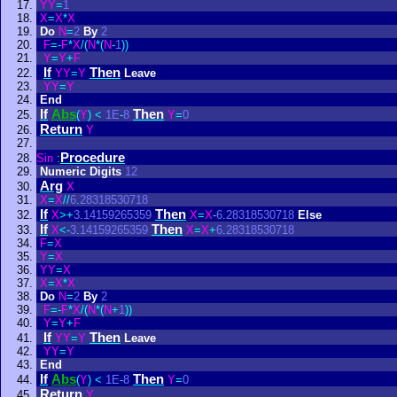
YY
=
1
X
=
X
*
X
Do
N
=
2
By
2
F
=
-
F
*
X
/
(
N
*
(
N
-
1
)
)
Y
=
Y
+
F
If
Then
YY
=
Y
Leave
YY
=
Y
End
If
Abs
Then
(
Y
)
<
1E
-
8
Y
=
0
Return
Y
Procedure
Sin
:
Numeric
Digits
12
Arg
X
X
=
X
/
/
6
.
28318530718
If
Then
X
>
+
3
.
14159265359
X
=
X
-
6
.
28318530718
Else
If
Then
X
<
-
3
.
14159265359
X
=
X
+
6
.
28318530718
F
=
X
Y
=
X
YY
=
X
X
=
X
*
X
Do
N
=
2
By
2
F
=
-
F
*
X
/
(
N
*
(
N
+
1
)
)
Y
=
Y
+
F
If
Then
YY
=
Y
Leave
YY
=
Y
End
If
Abs
Then
(
Y
)
<
1E
-
8
Y
=
0
Return
Y