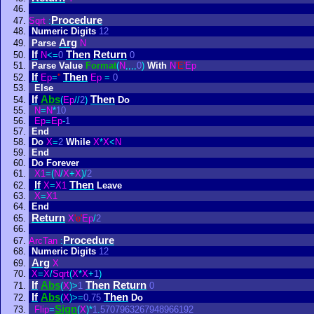
Procedure
Sqrt
:
Numeric
Digits
12
Arg
Parse
N
If
Then
Return
N
<
=
0
0
Parse
Value
Format
(
N
,
,
,
,
0
)
With
N
'E'
Ep
If
Then
Ep
=
''
Ep
=
0
Else
If
Abs
Then
(
Ep
/
/
2
)
Do
N
=
N
*
10
Ep
=
Ep
-
1
End
Do
X
=
2
While
X
*
X
<
N
End
Do
Forever
X1
=
(
N
/
X
+
X
)
/
2
If
Then
X
=
X1
Leave
X
=
X1
End
Return
X
'e'
Ep
/
2
Procedure
ArcTan
:
Numeric
Digits
12
Arg
X
X
=
X
/
Sqrt
(
X
*
X
+
1
)
If
Abs
Then
Return
(
X
)
>
1
0
If
Abs
Then
(
X
)
>
=
0
.
75
Do
Sign
Flip
=
(
X
)
*
1
.
5707963267948966192