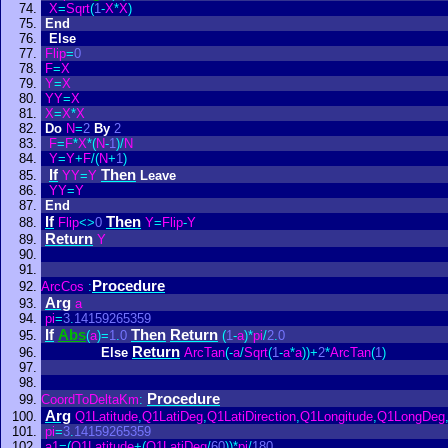
X
=
Sqrt
(
1
-
X
*
X
)
End
Else
Flip
=
0
F
=
X
Y
=
X
YY
=
X
X
=
X
*
X
Do
N
=
2
By
2
F
=
F
*
X
*
(
N
-
1
)
/
N
Y
=
Y
+
F
/
(
N
+
1
)
If
Then
YY
=
Y
Leave
YY
=
Y
End
If
Then
Flip
<
>
0
Y
=
Flip
-
Y
Return
Y
Procedure
ArcCos
:
Arg
a
pi
=
3
.
14159265359
If
Abs
Then
Return
(
a
)
=
1
.
0
(
1
-
a
)
*
pi
/
2
.
0
Return
Else
ArcTan
(
-
a
/
Sqrt
(
1
-
a
*
a
)
)
+
2
*
ArcTan
(
1
)
Procedure
CoordToDeltaKm
:
Arg
Q1Latitude
,
Q1LatiDeg
,
Q1LatiDirection
,
Q1Longitude
,
Q1LongDeg
pi
=
3
.
14159265359
a1
=
(
Q1Latitude
+
(
Q1LatiDeg
/
60
)
)
*
pi
/
180