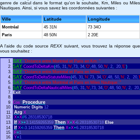
genre de calcul dans le format qu'on le souhaite, Km, Miles ou Miles
Nautiques. Ainsi, si vous savez les coordonnées suivantes :
Ville
Latitude
Longitude
Montréal
45 31N
73 34O
Paris
48 50N
2 20E
A l'aide du code source
REXX
suivant, vous trouvez la réponse qu
vous souhaitez :
SAY
"Distance entre Montréal et Paris en Km: "
SAY
CoordToDeltaKm
(
45
,
31
,
'N'
,
73
,
34
,
'O'
,
48
,
50
,
'N'
,
2
,
20
,
'E'
)
SAY
"Distance entre Montréal et Paris en Miles: "
SAY
CoordToDeltaStatuteMiles
(
45
,
31
,
'N'
,
73
,
34
,
'O'
,
48
,
50
,
'N'
,
2
,
20
,
'
SAY
"Distance entre Montréal et Paris en Miles Nautique: "
SAY
CoordToDeltaNauticalMiles
(
45
,
31
,
'N'
,
73
,
34
,
'O'
,
48
,
50
,
'N'
,
2
,
20
,
Exit
Procedure
Cos
:
Numeric
Digits
12
Arg
X
X
=
X
/
/
6
.
28318530718
If
Then
X
>
+
3
.
14159265359
X
=
X
-
6
.
28318530718
Else
If
Then
X
<
-
3
.
14159265359
X
=
X
+
6
.
28318530718
F
=
1
Y
=
1