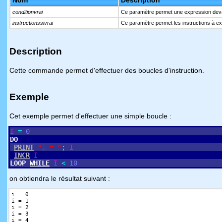
Nom
Description
conditionvrai
Ce paramètre permet une expression devant
instructionssivrai
Ce paramètre permet les instructions à ex
Description
Cette commande permet d'effectuer des boucles d'instruction.
Exemple
Cet exemple permet d'effectuer une simple boucle :
I
=
0
DO
PRINT
"i = "
;
I
INCR
I
LOOP
WHILE
I
<
10
on obtiendra le résultat suivant :
i = 0
i = 1
i = 2
i = 3
i = 4