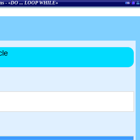
ns
- «
DO ... LOOP WHILE
»
cle