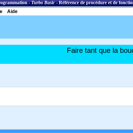
rogrammation
-
Turbo Basic
-
Référence de procédure et de fonctio
e
Aide
Faire tant que la bou