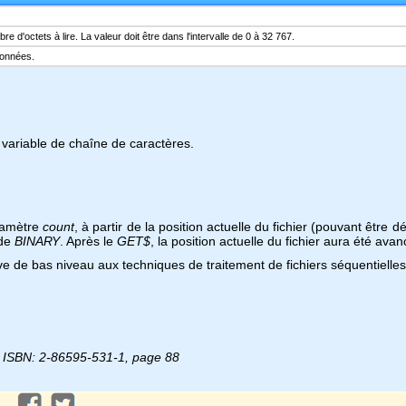
'octets à lire. La valeur doit être dans l'intervalle de 0 à 32 767.
données.
 variable de chaîne de caractères.
aramètre
count
, à partir de la position actuelle du fichier (pouvant être d
ode
BINARY
. Après le
GET$
, la position actuelle du fichier aura été av
ve de bas niveau aux techniques de traitement de fichiers séquentielles e
8, ISBN: 2-86595-531-1, page 88