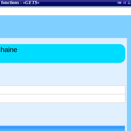
 fonctions
- «
GET$
»
haine