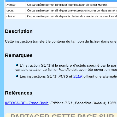
Handle
Ce paramètre permet d'indiquer l'identificateur de fichier
Handle
.
count
Ce paramètre permet d'indiquer une expression correspondant au nombre d
chaine
Ce paramètre permet d'indiquer la chaîne de caractères recevant les 
Description
Cette instruction transfert le contenu du tampon du fichier dans une
Remarques
L'instruction
GET$
lit le nombre d'octets spécifié par le p
variable
chaine
. Le fichier
Handle
doit avoir été ouvert en m
Les instructions
GET$
,
PUT$
et
SEEK
offrent une alternati
Références
INFOGUIDE - Turbo Basic
, Editions P.S.I., Bénédicte Hudault, 198