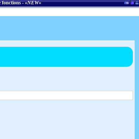
 fonctions
- «
NEW
»