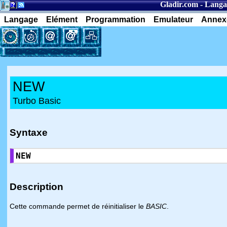
Gladir.com
-
Langa
Langage
Elément
Programmation
Emulateur
Annex
NEW
Turbo Basic
Syntaxe
NEW
Description
Cette commande permet de réinitialiser le
BASIC
.