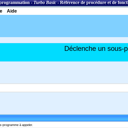
 programmation
-
Turbo Basic
-
Référence de procédure et de fonct
e
Aide
Déclenche un sous-
us-programme à appeler.