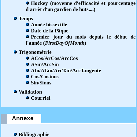
Hockey (moyenne d'efficacité et pourcentage
d'arrêt d'un gardien de buts,...)
Temps
Année bissextile
Date de la Pâque
Premier jour du mois depuis le début de
l'année (
FirstDayOfMonth
)
Trigonométrie
ACos/ArCos/ArcCos
ASin/ArcSin
Atn/ATan/ArcTan/ArcTangente
Cos/Cosinus
Sin/Sinus
Validation
Courriel
Annexe
Bibliographie