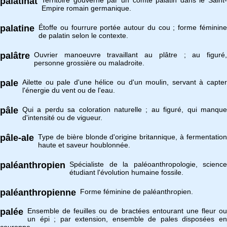
palatinat
Territoire gouverné par un comte palatin dans le Saint-
Empire romain germanique.
palatine
Étoffe ou fourrure portée autour du cou ; forme féminine
de palatin selon le contexte.
palâtre
Ouvrier manoeuvre travaillant au plâtre ; au figuré,
personne grossière ou maladroite.
pale
Ailette ou pale d'une hélice ou d'un moulin, servant à capter
l'énergie du vent ou de l'eau.
pâle
Qui a perdu sa coloration naturelle ; au figuré, qui manque
d'intensité ou de vigueur.
pâle-ale
Type de bière blonde d'origine britannique, à fermentation
haute et saveur houblonnée.
paléanthropien
Spécialiste de la paléoanthropologie, science
étudiant l'évolution humaine fossile.
paléanthropienne
Forme féminine de paléanthropien.
palée
Ensemble de feuilles ou de bractées entourant une fleur ou
un épi ; par extension, ensemble de pales disposées en