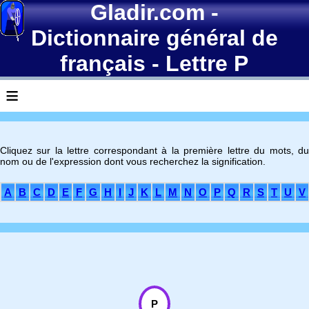
Gladir.com
-
Dictionnaire général de
français
- Lettre P
≡
Cliquez sur la lettre correspondant à la première lettre du mots, du
nom ou de l'expression dont vous recherchez la signification.
A
B
C
D
E
F
G
H
I
J
K
L
M
N
O
P
Q
R
S
T
U
V
P