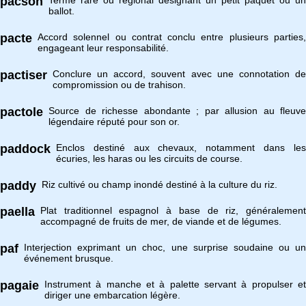
pacson
Terme rare ou régional désignant un petit paquet ou un
ballot.
pacte
Accord solennel ou contrat conclu entre plusieurs parties,
engageant leur responsabilité.
pactiser
Conclure un accord, souvent avec une connotation de
compromission ou de trahison.
pactole
Source de richesse abondante ; par allusion au fleuve
légendaire réputé pour son or.
paddock
Enclos destiné aux chevaux, notamment dans les
écuries, les haras ou les circuits de course.
paddy
Riz cultivé ou champ inondé destiné à la culture du riz.
paella
Plat traditionnel espagnol à base de riz, généralement
accompagné de fruits de mer, de viande et de légumes.
paf
Interjection exprimant un choc, une surprise soudaine ou un
événement brusque.
pagaie
Instrument à manche et à palette servant à propulser et
diriger une embarcation légère.