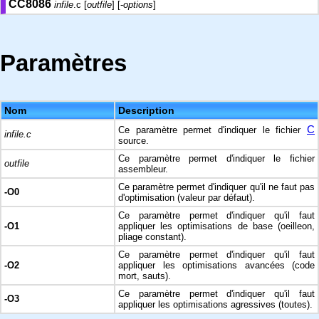
CC8086
infile
.c [
outfile
] [-
options
]
Paramètres
Nom
Description
C
Ce paramètre permet d'indiquer le fichier
infile.c
source.
Ce paramètre permet d'indiquer le fichier
outfile
assembleur.
Ce paramètre permet d'indiquer qu'il ne faut pas
-O0
d'optimisation (valeur par défaut).
Ce paramètre permet d'indiquer qu'il faut
-O1
appliquer les optimisations de base (oeilleon,
pliage constant).
Ce paramètre permet d'indiquer qu'il faut
-O2
appliquer les optimisations avancées (code
mort, sauts).
Ce paramètre permet d'indiquer qu'il faut
-O3
appliquer les optimisations agressives (toutes).