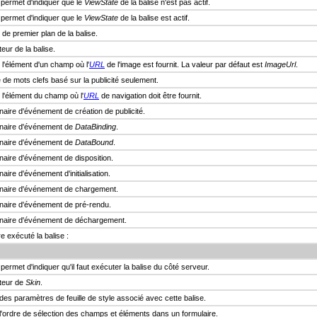
 permet d'indiquer que le
ViewState
de la balise n'est pas actif.
 permet d'indiquer que le
ViewState
de la balise est actif.
de premier plan de la balise.
eur de la balise.
l'élément d'un champ où l'
URL
de l'image est fournit. La valeur par défaut est
ImageUrl
.
 de mots clefs basé sur la publicité seulement.
l'élément du champ où l'
URL
de navigation doit être fournit.
naire d'événement de création de publicité.
nnaire d'événement de
DataBinding
.
nnaire d'événement de
DataBound
.
naire d'événement de disposition.
aire d'événement d'initialisation.
nnaire d'événement de chargement.
nnaire d'événement de pré-rendu.
onnaire d'événement de déchargement.
e exécuté la balise :
permet d'indiquer qu'il faut exécuter la balise du côté serveur.
ateur de
Skin
.
des paramètres de feuille de style associé avec cette balise.
l'ordre de sélection des champs et éléments dans un formulaire.