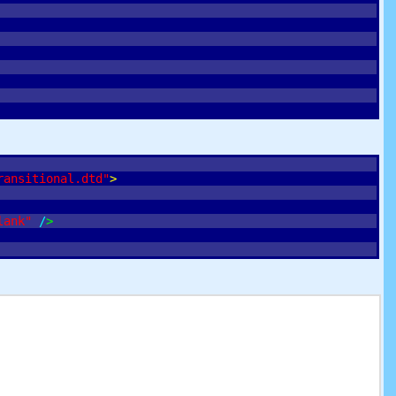
ransitional.dtd"
>
lank"
/
>