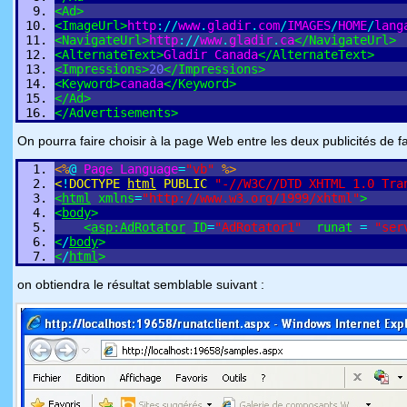
<
Ad
>
<
ImageUrl
>
http
:
/
/
www
.
gladir
.
com
/
IMAGES
/
HOME
/
lang
<
NavigateUrl
>
http
:
/
/
www
.
gladir
.
ca
<
/
NavigateUrl
>
<
AlternateText
>
Gladir
Canada
<
/
AlternateText
>
<
Impressions
>
20
<
/
Impressions
>
<
Keyword
>
canada
<
/
Keyword
>
<
/
Ad
>
<
/
Advertisements
>
On pourra faire choisir à la page Web entre les deux publicités de f
<%
@
Page
Language
=
"vb"
%>
<
!
DOCTYPE
html
PUBLIC
"-//W3C//DTD XHTML 1.0 Tra
<
html
xmlns
=
"http://www.w3.org/1999/xhtml"
>
<
body
>
<
asp:AdRotator
ID
=
"AdRotator1"
runat
=
"ser
<
/
body
>
<
/
html
>
on obtiendra le résultat semblable suivant :