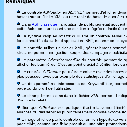
Remarques
Le contrôle
AdRotator
en
ASP.NET
permet d'afficher dyna
basant sur un fichier XML ou une table de base de données. C
Dans
ASP classique
, la rotation de publicités était souve
cette tâche en fournissant une solution intégrée et facile à 
La syntaxe <asp:AdRotator /> illustre un contrôle serveur
fonctionnalités du cadre d'application .NET, notamment le cyc
Le contrôle utilise un fichier XML, généralement nomm
structure permet une gestion souple des campagnes publicita
Le paramètre
AdvertisementFile
du contrôle permet de spé
afficher les bannières. C'est un point crucial à vérifier lors d
Le contrôle
AdRotator
peut être combiné avec des bases d
plus poussée, avec par exemple des statistiques d'affichage o
Un des paramètres intéressants est KeywordFilter, permett
page ou du profil de l'utilisateur.
Le champ Impressions dans le fichier
XML
permet d'indiqu
d'un poids relatif.
Bien que
AdRotator
soit pratique, il est relativement limi
avancés ou des services publicitaires tiers comme
Google A
L'image affichée par le contrôle est un lien hypertexte vers
page cible, comme une fiche produit ou une offre promotionne