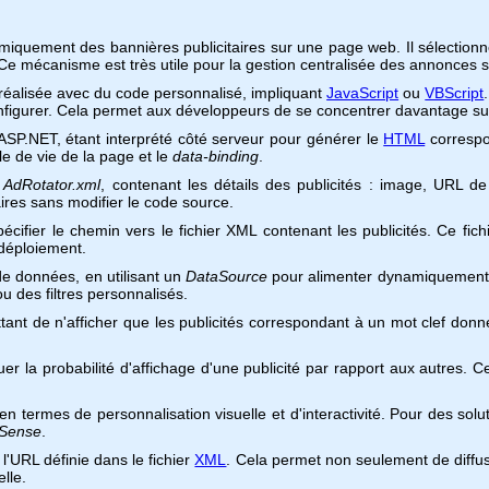
miquement des bannières publicitaires sur une page web. Il sélectionn
e mécanisme est très utile pour la gestion centralisée des annonces su
nt réalisée avec du code personnalisé, impliquant
JavaScript
ou
VBScript
configurer. Cela permet aux développeurs de se concentrer davantage sur
 ASP.NET, étant interprété côté serveur pour générer le
HTML
correspo
le de vie de la page et le
data-binding
.
é
AdRotator.xml
, contenant les détails des publicités : image, URL de r
ires sans modifier le code source.
cifier le chemin vers le fichier XML contenant les publicités. Ce fich
u déploiement.
e données, en utilisant un
DataSource
pour alimenter dynamiquement l
u des filtres personnalisés.
ant de n'afficher que les publicités correspondant à un mot clef donn
er la probabilité d'affichage d'une publicité par rapport aux autres. C
té en termes de personnalisation visuelle et d'interactivité. Pour des s
dSense
.
 l'URL définie dans le fichier
XML
. Cela permet non seulement de diffuser
lle.