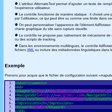
L'attribut
AlternateText
permet d'ajouter un texte de rempla
l'expérience utilisateur.
Le contrôle fonctionne de manière statique : il choisit un
par l'utilisateur, ce qui peut être vu comme une limite dans ce
On peut personnaliser l'apparence de l'élément AdRotator 
charte graphique du site sans rupture visuelle.
Le contrôle ne propose pas nativement de mécanisme de suiv
ou des scripts de tracking.
Dans les environnements multilingues, le contrôle AdRotator 
fichiers
XML
ou inclure des métadonnées linguistiques dans le
Exemple
Prenons pour acquis que le fichier de configuration suivant «
mapubli
<
Advertisements
>
<
Ad
>
<
ImageUrl
>
http
:
/
/
www
.
gladir
.
com
/
IMAGES
/
entrer
.
gi
<
NavigateUrl
>
http
:
/
/
www
.
gladir
.
com
<
/
NavigateUrl
>
<
AlternateText
>
Gladir
international
<
/
AlternateTe
<
Impressions
>
20
<
/
Impressions
>
<
Keyword
>
gladir
<
/
Keyword
>
<
/
Ad
>