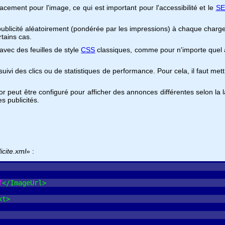
cement pour l'image, ce qui est important pour l'accessibilité et le
S
e publicité aléatoirement (pondérée par les impressions) à chaque char
rtains cas.
avec des feuilles de style
CSS
classiques, comme pour n'importe quel au
i des clics ou de statistiques de performance. Pour cela, il faut mettr
peut être configuré pour afficher des annonces différentes selon la lang
s publicités.
cite.xml
» :
f
<
/
ImageUrl
>
xt
>