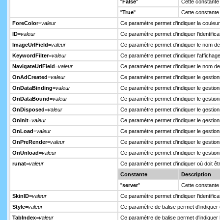
"
False
"
Cette constante
"
True
"
Cette constante
ForeColor
=
valeur
Ce paramètre permet d'indiquer la couleur 
ID
=
valeur
Ce paramètre permet d'indiquer l'identificat
ImageUrlField
=
valeur
Ce paramètre permet d'indiquer le nom de 
KeywordFilter
=
valeur
Ce paramètre permet d'indiquer l'affichage
NavigateUrlField
=
valeur
Ce paramètre permet d'indiquer le nom de 
OnAdCreated
=
valeur
Ce paramètre permet d'indiquer le gestion
OnDataBinding
=
valeur
Ce paramètre permet d'indiquer le gestio
OnDataBound
=
valeur
Ce paramètre permet d'indiquer le gestio
OnDisposed
=
valeur
Ce paramètre permet d'indiquer le gestion
OnInit
=
valeur
Ce paramètre permet d'indiquer le gestionn
OnLoad
=
valeur
Ce paramètre permet d'indiquer le gestio
OnPreRender
=
valeur
Ce paramètre permet d'indiquer le gestio
OnUnload
=
valeur
Ce paramètre permet d'indiquer le gesti
runat
=
valeur
Ce paramètre permet d'indiquer où doit êtr
Constante
Description
"
server
"
Cette constante 
SkinID
=
valeur
Ce paramètre permet d'indiquer l'identific
Style
=
valeur
Ce paramètre de balise permet d'indiquer 
TabIndex
=
valeur
Ce paramètre de balise permet d'indiquer 