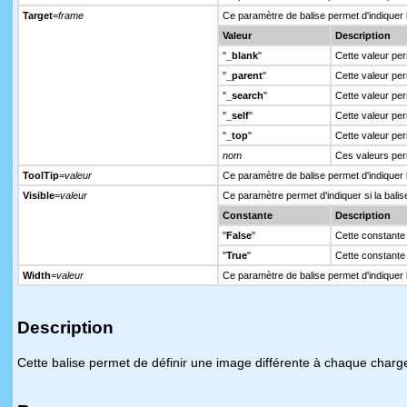
Target
=
frame
Ce paramètre de balise permet d'indiquer l'
Valeur
Description
"
_blank
"
Cette valeur per
"
_parent
"
Cette valeur pe
"
_search
"
Cette valeur pe
"
_self
"
Cette valeur pe
"
_top
"
Cette valeur pe
nom
Ces valeurs perm
ToolTip
=
valeur
Ce paramètre de balise permet d'indiquer l'
Visible
=
valeur
Ce paramètre permet d'indiquer si la balise
Constante
Description
"
False
"
Cette constante 
"
True
"
Cette constante 
Width
=
valeur
Ce paramètre de balise permet d'indiquer l
Description
Cette balise permet de définir une image différente à chaque charg