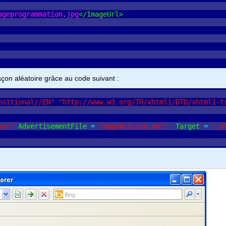
ageprogrammation
.
jpg
<
/
ImageUrl
>
açon aléatoire grâce au code suivant :
nsitional//EN"
"http://www.w3.org/TR/xhtml1/DTD/xhtml1-t
ver"
AdvertisementFile
=
"mapublicite.xml"
Target
=
"_b