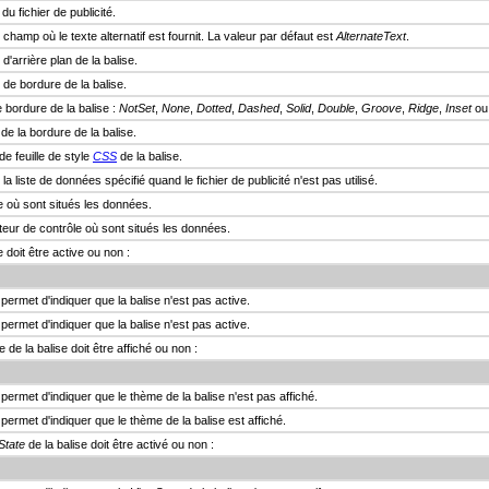
u fichier de publicité.
hamp où le texte alternatif est fournit. La valeur par défaut est
AlternateText
.
'arrière plan de la balise.
de bordure de la balise.
 bordure de la balise :
NotSet
,
None
,
Dotted
,
Dashed
,
Solid
,
Double
,
Groove
,
Ridge
,
Inset
o
de la bordure de la balise.
e feuille de style
CSS
de la balise.
 liste de données spécifié quand le fichier de publicité n'est pas utilisé.
e où sont situés les données.
ateur de contrôle où sont situés les données.
 doit être active ou non :
permet d'indiquer que la balise n'est pas active.
permet d'indiquer que la balise n'est pas active.
de la balise doit être affiché ou non :
permet d'indiquer que le thème de la balise n'est pas affiché.
permet d'indiquer que le thème de la balise est affiché.
State
de la balise doit être activé ou non :