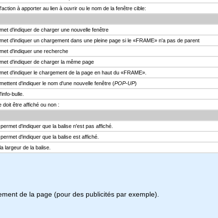
action à apporter au lien à ouvrir ou le nom de la fenêtre cible:
met d'indiquer de charger une nouvelle fenêtre
rmet d'indiquer un chargement dans une pleine page si le «FRAME» n'a pas de parent
rmet d'indiquer une recherche
rmet d'indiquer de charger la même page
rmet d'indiquer le chargement de la page en haut du «FRAME».
ettent d'indiquer le nom d'une nouvelle fenêtre (
POP-UP
)
info-bulle.
 doit être affiché ou non :
permet d'indiquer que la balise n'est pas affiché.
permet d'indiquer que la balise est affiché.
a largeur de la balise.
ement de la page (pour des publicités par exemple).