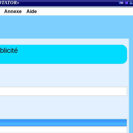
OTATOR
»
Annexe
Aide
licité