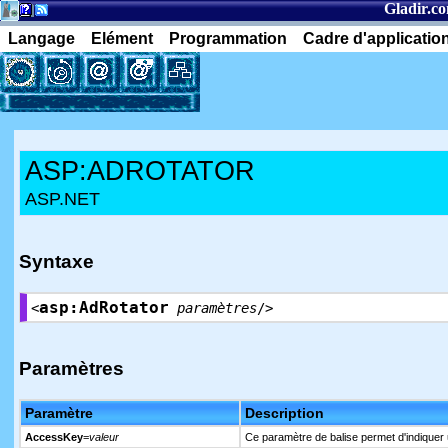
Gladir.c
Langage
Elément
Programmation
Cadre d'applicatio
ASP:ADROTATOR
ASP.NET
Syntaxe
asp:AdRotator
<
paramètres
/>
Paramètres
Paramètre
Description
AccessKey
=
valeur
Ce paramètre de balise permet d'indiquer 