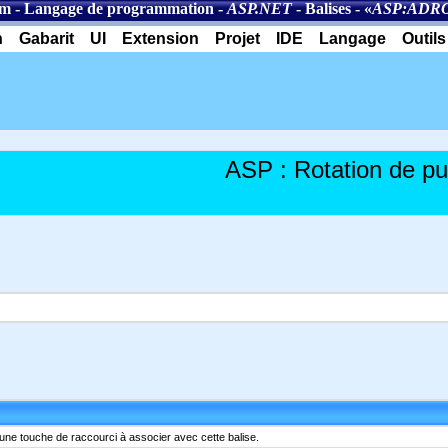
om
-
Langage de programmation
-
ASP.NET
-
Balises
- «
ASP:ADR
n
Gabarit
UI
Extension
Projet
IDE
Langage
Outils
ASP : Rotation de pub
une touche de raccourci à associer avec cette balise.