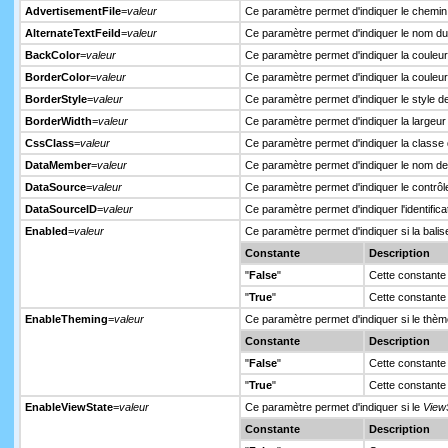
AdvertisementFile
=
valeur
Ce paramètre permet d'indiquer le chemin d
AlternateTextFeild
=
valeur
Ce paramètre permet d'indiquer le nom du c
BackColor
=
valeur
Ce paramètre permet d'indiquer la couleur d
BorderColor
=
valeur
Ce paramètre permet d'indiquer la couleur 
BorderStyle
=
valeur
Ce paramètre permet d'indiquer le style de
BorderWidth
=
valeur
Ce paramètre permet d'indiquer la largeur 
CssClass
=
valeur
Ce paramètre permet d'indiquer la classe d
DataMember
=
valeur
Ce paramètre permet d'indiquer le nom de la
DataSource
=
valeur
Ce paramètre permet d'indiquer le contrôl
DataSourceID
=
valeur
Ce paramètre permet d'indiquer l'identific
Enabled
=
valeur
Ce paramètre permet d'indiquer si la balise
Constante
Description
"
False
"
Cette constante 
"
True
"
Cette constante 
EnableTheming
=
valeur
Ce paramètre permet d'indiquer si le thème 
Constante
Description
"
False
"
Cette constante 
"
True
"
Cette constante 
EnableViewState
=
valeur
Ce paramètre permet d'indiquer si le
View
Constante
Description