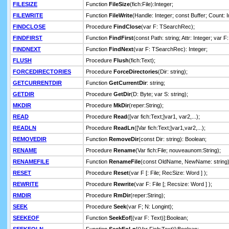
FILESIZE
Function
FileSize
(fich:File):Integer;
FILEWRITE
Function
FileWrite
(Handle: Integer; const Buffer; Count: I
FINDCLOSE
Procedure
FindClose
(var F: TSearchRec);
FINDFIRST
Function
FindFirst
(const Path: string; Attr: Integer; var 
FINDNEXT
Function
FindNext
(var F: TSearchRec): Integer;
FLUSH
Procedure
Flush
(fich:Text);
FORCEDIRECTORIES
Procedure
ForceDirectories
(Dir: string);
GETCURRENTDIR
Function
GetCurrentDir
: string;
GETDIR
Procedure
GetDir
(D: Byte; var S: string);
MKDIR
Procedure
MkDir
(reper:String);
READ
Procedure
Read
([var fich:Text;]var1, var2,...);
READLN
Procedure
ReadLn
([Var fich:Text;]var1,var2,...);
REMOVEDIR
Function
RemoveDir
(const Dir: string): Boolean;
RENAME
Procedure
Rename
(Var fich:File; nouveaunom:String);
RENAMEFILE
Function
RenameFile
(const OldName, NewName: string)
RESET
Procedure
Reset
(var F [: File; RecSize: Word ] );
REWRITE
Procedure
Rewrite
(var F: File [; Recsize: Word ] );
RMDIR
Procedure
RmDir
(reper:String);
SEEK
Procedure
Seek
(var F; N: Longint);
SEEKEOF
Function
SeekEof
[(var F: Text)]:Boolean;