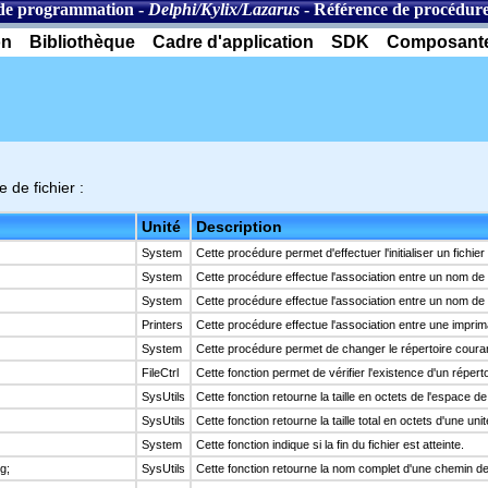
de programmation
-
Delphi/Kylix/Lazarus
-
Référence de procédures
on
Bibliothèque
Cadre d'application
SDK
Composant
 de fichier :
Unité
Description
System
Cette procédure permet d'effectuer l'initialiser un fichie
System
Cette procédure effectue l'association entre un nom de fi
System
Cette procédure effectue l'association entre un nom de fi
Printers
Cette procédure effectue l'association entre une imprima
System
Cette procédure permet de changer le répertoire coura
FileCtrl
Cette fonction permet de vérifier l'existence d'un réperto
SysUtils
Cette fonction retourne la taille en octets de l'espace de 
SysUtils
Cette fonction retourne la taille total en octets d'une uni
System
Cette fonction indique si la fin du fichier est atteinte.
g;
SysUtils
Cette fonction retourne la nom complet d'une chemin d