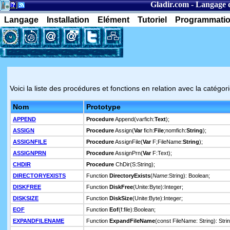
Gladir.com
-
Langage 
Langage
Installation
Elément
Tutoriel
Programmati
Voici la liste des procédures et fonctions en relation avec la catégorie
Nom
Prototype
APPEND
Procedure
Append(varfich:
Text
);
ASSIGN
Procedure
Assign(
Var
fich:
File
;nomfich:
String
);
ASSIGNFILE
Procedure
AssignFile(
Var
F;FileName:
String
);
ASSIGNPRN
Procedure
AssignPrn(
Var
F:Text);
CHDIR
Procedure
ChDir(S:String);
DIRECTORYEXISTS
Function
DirectoryExists
(
Name
:String): Boolean;
DISKFREE
Function
DiskFree
(Unite:Byte):Integer;
DISKSIZE
Function
DiskSize
(Unite:Byte):Integer;
EOF
Function
Eof
(f:file):Boolean;
EXPANDFILENAME
Function
ExpandFileName
(const FileName: String): Strin