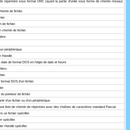
de répertoire sous format UNC (ayant la partie d'unité sous forme de chemin réseau)
chemin de fichier.
ier.
 de fichier.
un chemin de fichier.
tive.
un périphérique.
on
Handle
.
 date de format DOS en l'objet de date et heure.
hiers.
hier.
 format DOS d'un fichier.
er.
du pointeur de fichier.
tir d'un fichier ou d'un périphérique.
une liste de chemin de répertoire avec des chaînes de caractères standard Pascal.
s un fichier spécifier.
r spécifier.
hier
Handle
spécifier.