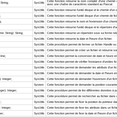
Cette fonction retourne la nom complet d'une chemin 
 String;
SysUtils
avec une chaîne de caractères standard au Pascal.
SysUtils
Cette fonction retourne l'unité disque et le chemin d'un 
;
SysUtils
Cette fonction retourne l'unité disque d'un chemin de fich
g;
SysUtils
Cette fonction retourne le nom et l'extension d'un chemin
SysUtils
Cette fonction retourne l'unité disque et le répertoire d'
: String): String;
SysUtils
Cette fonction retourne un répertoire sous sa forme rela
SysUtils
Cette fonction retourne la date et l'heure d'un fichier.
SysUtils
Cette procédure permet de fermer un fichier
Handle
ou 
SysUtils
Cette fonction permet de créer un fichier et retourne s
Time;
SysUtils
Cette fonction permet la conversion de date et heure en
SysUtils
Cette fonction permet de vérifier l'existance d'un/des fic
SysUtils
Cette fonction permet de demander les attributs d'un fic
SysUtils
Cette fonction permet de demander la date et l'heure en
: Integer;
SysUtils
Cette fonction permet de demander l'ouverture d'un fichi
System
Cette fonction permet de demander la position courante 
eger): Integer;
SysUtils
Cette procédure permet de lire différentes données à par
SysUtils
Cette procédure permet de rechercher au fichier dans 
r;
SysUtils
Cette fonction permet de fixer la position du pointeur dan
: Integer;
SysUtils
Cette fonction permet de fixer les attributs dans un fichie
ger;
SysUtils
Cette fonction permet de fixer la date et l'heure d'un fic