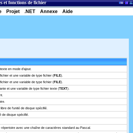
 et fonctions de fichier
e
Projet
.NET
Annexe
Aide
r texte en mode d'ajout.
chier et une variable de type fichier (
FILE
).
chier et une variable de type fichier (
FILE
).
nte et une variable de type fichier texte (
TEXT
).
nt.
ire.
libre de l'unité de disque spécifié.
té de disque spécifié.
e répertoire avec une chaîne de caractères standard au Pascal.