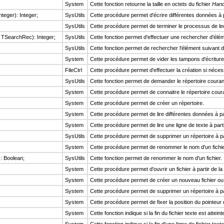
System
Cette fonction retourne la taille en octets du fichier
Hand
nteger): Integer;
SysUtils
Cette procédure permet d'écrire différentes données à pa
SysUtils
Cette procédure permet de terminer le processus de lec
F: TSearchRec): Integer;
SysUtils
Cette fonction permet d'effectuer une rechercher d'élém
SysUtils
Cette fonction permet de rechercher l'élément suivant d
System
Cette procédure permet de vider les tampons d'écriture d
FileCtrl
Cette procédure permet d'effectuer la création si néces
SysUtils
Cette fonction permet de demander le répertoire coura
System
Cette procédure permet de connaitre le répertoire cour
System
Cette procédure permet de créer un répertoire.
System
Cette procédure permet de lire différentes données à par
System
Cette procédure permet de lire une ligne de texte à parti
SysUtils
Cette procédure permet de supprimer un répertoire à p
System
Cette procédure permet de renommer le nom d'un fichier à
: Boolean;
SysUtils
Cette fonction permet de renommer le nom d'un fichier.
System
Cette procédure permet d'ouvrir un fichier à partir de la v
System
Cette procédure permet de créer un nouveau fichier ou d
System
Cette procédure permet de supprimer un répertoire à p
System
Cette procédure permet de fixer la position du pointeur d
System
Cette fonction indique si la fin du fichier texte est atteint