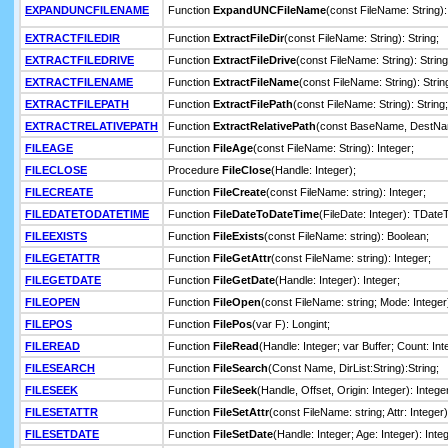
EXPANDUNCFILENAME
Function
ExpandUNCFileName
(const FileName: String):
EXTRACTFILEDIR
Function
ExtractFileDir
(const FileName: String): String;
EXTRACTFILEDRIVE
Function
ExtractFileDrive
(const FileName: String): String
EXTRACTFILENAME
Function
ExtractFileName
(const FileName: String): Strin
EXTRACTFILEPATH
Function
ExtractFilePath
(const FileName: String): String;
EXTRACTRELATIVEPATH
Function
ExtractRelativePath
(const BaseName, DestName
FILEAGE
Function
FileAge
(const FileName: String): Integer;
FILECLOSE
Procedure
FileClose
(Handle: Integer);
FILECREATE
Function
FileCreate
(const FileName: string): Integer;
FILEDATETODATETIME
Function
FileDateToDateTime
(FileDate: Integer): TDate
FILEEXISTS
Function
FileExists
(const FileName: string): Boolean;
FILEGETATTR
Function
FileGetAttr
(const FileName: string): Integer;
FILEGETDATE
Function
FileGetDate
(Handle: Integer): Integer;
FILEOPEN
Function
FileOpen
(const FileName: string; Mode: Integer)
FILEPOS
Function
FilePos
(var F): Longint;
FILEREAD
Function
FileRead
(Handle: Integer; var Buffer; Count: Int
FILESEARCH
Function
FileSearch
(Const Name, DirList:String):String;
FILESEEK
Function
FileSeek
(Handle, Offset, Origin: Integer): Intege
FILESETATTR
Function
FileSetAttr
(const FileName: string; Attr: Integer)
FILESETDATE
Function
FileSetDate
(Handle: Integer; Age: Integer): Inte