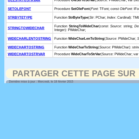
OLESTRTOSTRVAR
Procedure
OleStrToStrVar
(
Source
: PWideChar; var
De
SETOLEFONT
Procedure
SetOleFont
(
Font
: TFont; const
OleFont
: IF
STRBYTETYPE
Function
StrByteType
(
Str
: PChar;
Index
: Cardinal): T
Function
StringToWideChar
(const
Source
: string;
De
STRINGTOWIDECHAR
Integer): PWideChar;
WIDECHARLENTOSTRING
Function
WideCharLenToString
(
Source
: PWideChar;
S
WIDECHARTOSTRING
Function
WideCharToString
(
Source
: PWideChar): strin
WIDECHARTOSTRVAR
Procedure
WideCharToStrVar
(Source: PWideChar; var D
PARTAGER CETTE PAGE SUR
Dernière mise à jour : Mercredi, le 18 février 2015