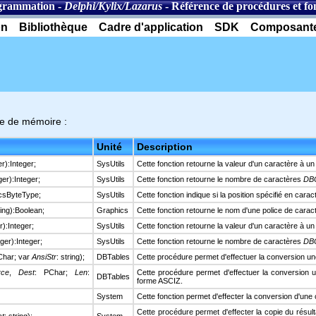
grammation
-
Delphi/Kylix/Lazarus
-
Référence de procédures et fon
on
Bibliothèque
Cadre d'application
SDK
Composant
rie de mémoire :
Unité
Description
er):Integer;
SysUtils
Cette fonction retourne la valeur d'un caractère à u
ger):Integer;
SysUtils
Cette fonction retourne le nombre de caractères
DB
bcsByteType;
SysUtils
Cette fonction indique si la position spécifié en ca
ring):Boolean;
Graphics
Cette fonction retourne le nom d'une police de carac
r):Integer;
SysUtils
Cette fonction retourne la valeur d'un caractère à 
eger):Integer;
SysUtils
Cette fonction retourne le nombre de caractères
DB
Char; var
AnsiStr
: string);
DBTables
Cette procédure permet d'effectuer la conversion u
rce
,
Dest
: PChar;
Len
:
Cette procédure permet d'effectuer la conversion
DBTables
forme ASCIZ.
System
Cette fonction permet d'effecter la conversion d'une
Cette procédure permet d'effecter la copie du résul