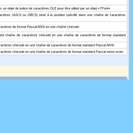
 un objet de police de caractères OLE pour être utilisé par un objet «
TFont
».
actères (
ASCII
ou
DBCS
) situé à la position spécifié dans une chaîne de caractères
aractères de format Pascal ANSI en une chaîne
Unicode
.
'une chaîne de caractères
Unicode
en une chaîne de caractères de format standard
aractères
Unicode
en une chaîne de caractères de format standard Pascal
ANSI
.
aractères
Unicode
en une chaîne de caractères de format standard Pascal
mono-octet
.