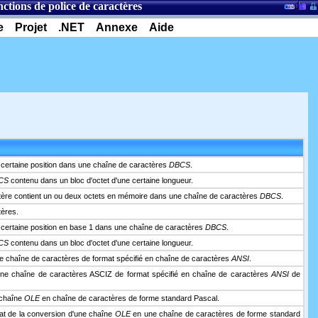
ctions de police de caractères
e
Projet
.NET
Annexe
Aide
n certaine position dans une chaîne de caractères
DBCS
.
CS
contenu dans un bloc d'octet d'une certaine longueur.
ractère contient un ou deux octets en mémoire dans une chaîne de caractères
DBCS
.
tères.
un certaine position en base 1 dans une chaîne de caractères
DBCS
.
CS
contenu dans un bloc d'octet d'une certaine longueur.
ne chaîne de caractères de format spécifié en chaîne de caractères
ANSI
.
 une chaîne de caractères ASCIZ de format spécifié en chaîne de caractères
ANSI
de
 chaîne
OLE
en chaîne de caractères de forme standard Pascal.
tat de la conversion d'une chaîne
OLE
en une chaîne de caractères de forme standard