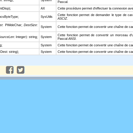
st
: string);
System
Pascal.
ontDisp);
AX
Cette procédure permet d'effectuer la connexion avec
Cette fonction permet de demander le type de car
MbcsByteType;
SysUtils
ASCIZ
.
st
: PWideChar;
DestSize
:
System
Cette fonction permet de convertir une chaîne de c
Cette fonction permet de convertir un morceau d
ourceLen
: Integer): string;
System
Pascal
ANSI
.
g;
System
Cette fonction permet de convertir une chaîne de c
est: string);
System
Cette fonction permet de convertir une chaîne de c