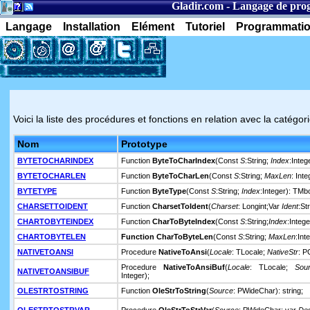
Gladir.com
-
Langage de pro
Langage
Installation
Elément
Tutoriel
Programmati
Voici la liste des procédures et fonctions en relation avec la catégo
Nom
Prototype
BYTETOCHARINDEX
Function
ByteToCharIndex
(Const
S
:String;
Index
:Integ
BYTETOCHARLEN
Function
ByteToCharLen
(Const
S
:String;
MaxLen
: Inte
BYTETYPE
Function
ByteType
(Const
S
:String;
Index
:Integer): TM
CHARSETTOIDENT
Function
CharsetToIdent
(
Charset
: Longint;Var
Ident
:St
CHARTOBYTEINDEX
Function
CharToByteIndex
(Const
S
:String;
Index
:Intege
CHARTOBYTELEN
Function
CharToByteLen
(Const
S
:String;
MaxLen
:Int
NATIVETOANSI
Procedure
NativeToAnsi
(
Locale
: TLocale;
NativeStr
: P
Procedure
NativeToAnsiBuf
(
Locale
: TLocale;
Sou
NATIVETOANSIBUF
Integer);
OLESTRTOSTRING
Function
OleStrToString
(
Source
: PWideChar): string;