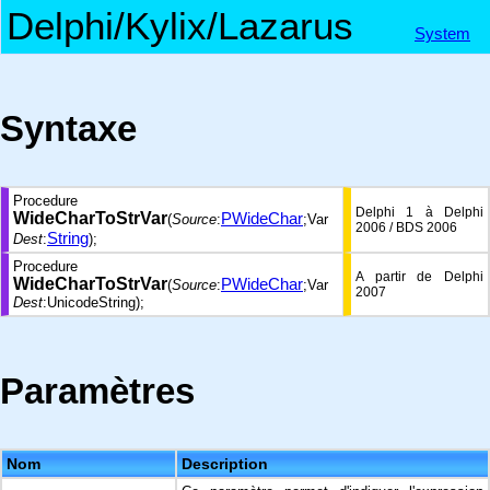
Delphi/Kylix/Lazarus
System
Syntaxe
Procedure
Delphi 1 à Delphi
WideCharToStrVar
PWideChar
(
Source
:
;Var
2006 / BDS 2006
String
Dest
:
);
Procedure
A partir de Delphi
WideCharToStrVar
PWideChar
(
Source
:
;Var
2007
Dest
:UnicodeString);
Paramètres
Nom
Description