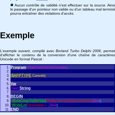
Aucun contrôle de validité n'est effectuer sur la source. Ainsi
le passage d'un pointeur non valide ou d'un tableau mal terminé
pourra entraîner des violations d'accès.
Exemple
L'exemple suivant, compilé avec
Borland Turbo Delphi 2006
, permet
d'afficher le contenu de la conversion d'une chaîne de caractères
Unicode en format Pascal :
Program
WideCharToStrVarSamples
;
$APPTYPE
{
Console}
Var
String
Dest
:
;
BEGIN
WideCharToStrVar
(
'Chaine de caractères Unicode'
,
Dest
)
;
WriteLn
(
'Destination = '
,
Dest
)
;
END
.