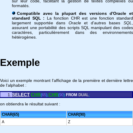
sur leur code, facilitant la gestion de textes complexes ou
formatés.
Compatible avec la plupart des versions d'Oracle et
standard SQL :
La fonction CHR est une fonction standar
largement supportée dans
Oracle
et d'autres bases
SQL
assurant une portabilité des scripts SQL manipulant des codes
caractères, particulièrement dans des environnements
hétérogènes.
Exemple
Voici un exemple montrant l'affichage de la première et dernière lettre
de l'alphabet :
SELECT
CHR
CHR
(
65
)
,
(
90
)
FROM
DUAL
;
on obtiendra le résultat suivant :
CHAR(65)
CHAR(90)
A
Z