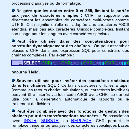
processus d'analyse ou de formatage.
Ne gère que les codes entre 0 et 255, limitant la portée
aux jeux de caractères simples :
CHR ne supporte pa
directement les ensembles de caractères multi-octets comme
UTF-8. Cela signifie qu'elle est adaptée aux caractères ASCII
étendus, mais pas aux caractères Unicode complexes, limitant
son usage pour les langues avec caractères spéciaux.
Peut être utilisée dans des concaténations pour
construire dynamiquement des chaînes :
On peut assemble
plusieurs CHR dans une expression SQL pour construire des
chaînes complexes. Par exemple :
SELECT
CHR
CHR
CHR
CHR
(
72
)
|
|
(
101
)
|
|
(
108
)
|
|
(
108
)
|
|
retourne 'Hello'.
Souvent utilisée pour insérer des caractères spéciaux
dans les chaînes SQL :
Certains caractères difficiles à tape
(comme les retours chariot, tabulations, ou caractères invisibles)
peuvent être insérés via leur code ASCII avec CHR, ce qui est
utile pour la génération automatique de rapports ou le
traitement de fichiers.
Peut être combinée avec des fonctions de gestion des
chaînes pour des transformations avancées :
En associatio
INSTR
SUBSTR
REPLACE
avec
,
, ou
, CHR permet d
remplacer, insérer ou analyser des caractères spécifiques basés