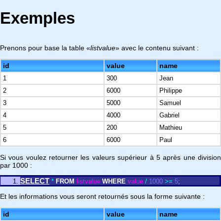
Exemples
Prenons pour base la table «
listvalue
» avec le contenu suivant :
id
value
name
1
300
Jean
2
6000
Philippe
3
5000
Samuel
4
4000
Gabriel
5
200
Mathieu
6
6000
Paul
Si vous voulez retourner les valeurs supérieur à 5 après une division
par 1000 :
SELECT
*
FROM
listvalue
WHERE
value
/
1000
>
=
5
;
Et les informations vous seront retournés sous la forme suivante :
id
value
name