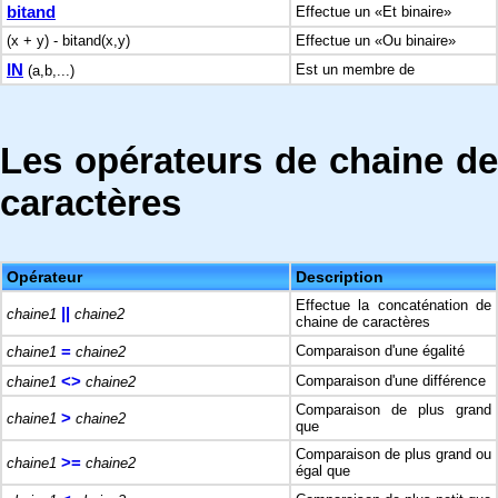
bitand
Effectue un «Et binaire»
(x + y) - bitand(x,y)
Effectue un «Ou binaire»
IN
Est un membre de
(a,b,...)
Les opérateurs de chaine de
caractères
Opérateur
Description
Effectue la concaténation de
||
chaine1
chaine2
chaine de caractères
=
Comparaison d'une égalité
chaine1
chaine2
<>
Comparaison d'une différence
chaine1
chaine2
Comparaison de plus grand
>
chaine1
chaine2
que
Comparaison de plus grand ou
>=
chaine1
chaine2
égal que