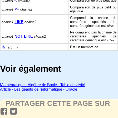
<
Comparaison de plus petit que
chaine1
chaine2
Comparaison de plus petit ou
<=
chaine1
chaine2
égal que
Comprend la chaine de
LIKE
caractères spécifiés. Le
chaine1
chaine2
caractère générique est «%».
Ne comprend pas la chaine de
NOT LIKE
caractères spécifiés. Le
chaine1
chaine2
caractère générique est «%».
IN
Est un membre de
(a,b,...)
Voir également
Mathématique - Algèbre de Boole - Table de vérité
Article - Les géants de l'informatique - Oracle
PARTAGER CETTE PAGE SUR