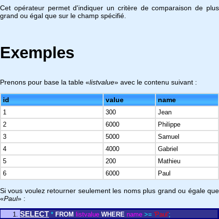
Cet opérateur permet d'indiquer un critère de comparaison de plus
grand ou égal que sur le champ spécifié.
Exemples
Prenons pour base la table «
listvalue
» avec le contenu suivant :
id
value
name
1
300
Jean
2
6000
Philippe
3
5000
Samuel
4
4000
Gabriel
5
200
Mathieu
6
6000
Paul
Si vous voulez retourner seulement les noms plus grand ou égale que
«
Paul
» :
SELECT
*
FROM
listvalue
WHERE
name
>
=
'Paul'
;