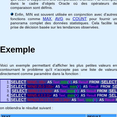
dans le cadre d'objets Oracle où des opérateurs de
comparaison sont définis.
Enfin, MIN est souvent utilisée en conjonction avec d'autres
MAX
AVG
COUNT
fonctions comme
,
ou
pour fournir un
panorama complet des données statistiques. Cela facilite la
prise de décision basée sur les tendances observées.
Exemple
Voici un exemple permettant d'afficher les plus petites valeurs en
contournant le problème qu'il n'accepte pas une liste de valeurs
directement comme paramètre dans la fonction :
SELECT
min
SELECT
'MIN(5,-18)='
AS
Text
,
(
X
)
AS
Result
FROM
(
SELECT
min
S
'MIN(0.25,0.115)='
AS
Text
,
(
X
)
AS
Result
FROM
(
SELECT
min
SEL
'MIN(1,2,3,4,5)='
AS
Text
,
(
X
)
AS
Result
FROM
(
SELECT
min
SEL
'MIN(5,4,3,2,1)='
AS
Text
,
(
X
)
AS
Result
FROM
(
SELECT
min
'MIN(24,34,13,72,100,1,34)='
AS
Text
,
(
X
)
AS
Result
on obtiendra le résultat suivant :