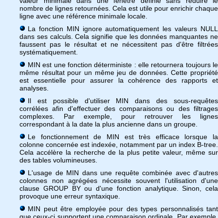
valeur minimale dans une fenêtre définie sans réduire le
nombre de lignes retournées. Cela est utile pour enrichir chaque
ligne avec une référence minimale locale.
La fonction MIN ignore automatiquement les valeurs NULL
dans ses calculs. Cela signifie que les données manquantes ne
faussent pas le résultat et ne nécessitent pas d'être filtrées
systématiquement.
MIN est une fonction déterministe : elle retournera toujours le
même résultat pour un même jeu de données. Cette propriété
est essentielle pour assurer la cohérence des rapports et
analyses.
Il est possible d'utiliser MIN dans des sous-requêtes
corrélées afin d'effectuer des comparaisons ou des filtrages
complexes. Par exemple, pour retrouver les lignes
correspondant à la date la plus ancienne dans un groupe.
Le fonctionnement de MIN est très efficace lorsque la
colonne concernée est indexée, notamment par un index B-tree.
Cela accélère la recherche de la plus petite valeur, même sur
des tables volumineuses.
L'usage de MIN dans une requête combinée avec d'autres
colonnes non agrégées nécessite souvent l'utilisation d'une
clause GROUP BY ou d'une fonction analytique. Sinon, cela
provoque une erreur syntaxique.
MIN peut être employée pour des types personnalisés tant
que ceux-ci supportent une comparaison ordinale. Par exemple,