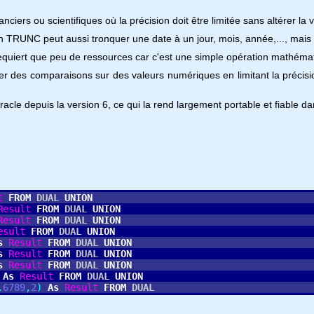
anciers ou scientifiques où la précision doit être limitée sans altérer la 
ction TRUNC peut aussi tronquer une date à un jour, mois, année,..., mai
equiert que peu de ressources car c'est une simple opération mathéma
des comparaisons sur des valeurs numériques en limitant la précision,
Oracle depuis la version 6, ce qui la rend largement portable et fiable 
t
FROM
DUAL
UNION
Result
FROM
DUAL
UNION
Result
FROM
DUAL
UNION
esult
FROM
DUAL
UNION
s
Result
FROM
DUAL
UNION
s
Result
FROM
DUAL
UNION
s
Result
FROM
DUAL
UNION
As
Result
FROM
DUAL
UNION
.
6789
,
2
)
As
Result
FROM
DUAL