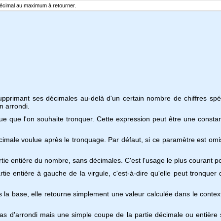
décimal au maximum à retourner.
.
imant ses décimales au-delà d'un certain nombre de chiffres spécifié
n arrondi.
 que l'on souhaite tronquer. Cette expression peut être une constan
male voulue après le tronquage. Par défaut, si ce paramètre est omis, 
rtie entière du nombre, sans décimales. C'est l'usage le plus courant po
ie entière à gauche de la virgule, c'est-à-dire qu'elle peut tronquer 
 la base, elle retourne simplement une valeur calculée dans le context
s d'arrondi mais une simple coupe de la partie décimale ou entière se