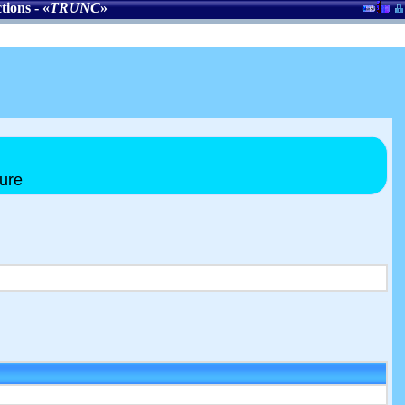
tions
- «
TRUNC
»
eure