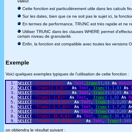
valeur.
Cette fonction est particulièrement utile dans les calculs fin
Sur les dates, bien que ce ne soit pas le sujet ici, la fon
En termes de performance, TRUNC est très rapide et ne r
Utiliser TRUNC dans les clauses WHERE permet d'effectuer 
certain niveau de granularité.
Enfin, la fonction est compatible avec toutes les versions 
Exemple
Voici quelques exemples typiques de l'utilisation de cette fonction :
SELECT
'Trunc(1,0)='
As
Text
,
Trunc
(
1
,
0
)
As
Resul
SELECT
'Trunc(1.1,0)='
As
Text
,
Trunc
(
1
.
1
,
0
)
As
SELECT
'Trunc(1.7,0)='
As
Text
,
Trunc
(
1
.
7
,
0
)
As
SELECT
'Trunc(-1,0)='
As
Text
,
Trunc
(
-
1
,
0
)
As
R
SELECT
'Trunc(-1.1,0)='
As
Text
,
Trunc
(
-
1
.
1
,
0
)
A
SELECT
'Trunc(-1.7,0)='
As
Text
,
Trunc
(
-
1
.
7
,
0
)
A
SELECT
'Trunc(30.2,0)='
As
Text
,
Trunc
(
30
.
2
,
0
)
A
SELECT
'Trunc(-35.4,0)='
As
Text
,
Trunc
(
-
35
.
4
,
0
)
SELECT
'Trunc(-345.6789,2)='
As
Text
,
Trunc
(
-
345
on obtiendra le résultat suivant :