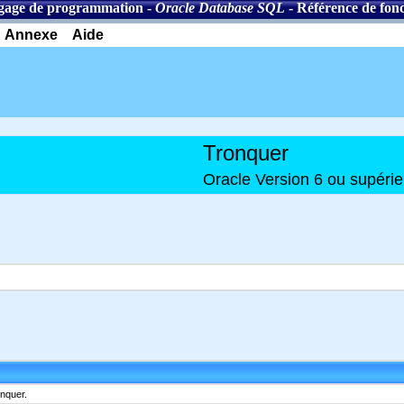
gage de programmation
-
Oracle Database SQL
-
Référence de fonc
Annexe
Aide
Tronquer
Oracle Version 6 ou supéri
onquer.