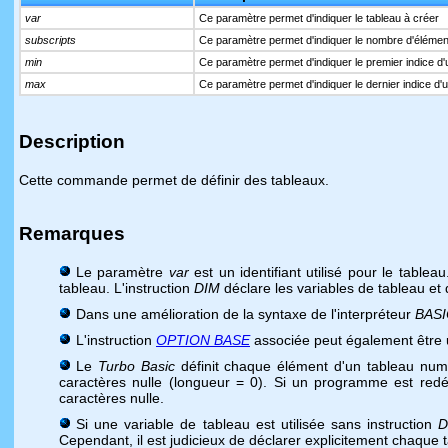
var
Ce paramètre permet d'indiquer le tableau à créer
subscripts
Ce paramètre permet d'indiquer le nombre d'élément 
min
Ce paramètre permet d'indiquer le premier indice d'
max
Ce paramètre permet d'indiquer le dernier indice d'
Description
Cette commande permet de définir des tableaux.
Remarques
Le paramètre
var
est un identifiant utilisé pour le table
tableau. L'instruction
DIM
déclare les variables de tableau et d
Dans une amélioration de la syntaxe de l'interpréteur
BASI
L'instruction
OPTION BASE
associée peut également être ut
Le
Turbo Basic
définit chaque élément d'un tableau numé
caractères nulle (longueur = 0). Si un programme est redé
caractères nulle.
Si une variable de tableau est utilisée sans instruction
D
Cependant, il est judicieux de déclarer explicitement chaque 