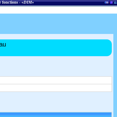
 fonctions
- «
DIM
»
eau