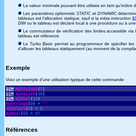
La valeur minimale pouvant être utilisée en tant qu'indice
Les paramètres optionnels
STATIC
et
DYNAMIC
détermine
tableaux est l'allocation statique, sauf si la méta-instruction
$
DIM
ou le tableau est déclaré local à une procédure ou à une 
Le commutateur de vérification des limites accessible vi
tableau est référencé.
Le
Turbo Basic
permet au programmeur de spécifier les i
d'allouer les tableaux statiquement (au moment de la compilati
Exemple
Voici un exemple d'une utilisation typique de cette commande :
DIM
myString$
(
5
)
DIM
myValue%
(
10
)
DIM
myReal
(
20
)
myString$
(
0
)
=
""
myValue%
(
0
)
=
0
myReal
(
0
)
=
0
!
Références