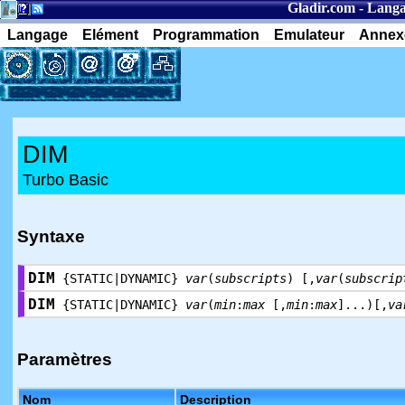
Gladir.com
-
Langa
Langage
Elément
Programmation
Emulateur
Annex
DIM
Turbo Basic
Syntaxe
DIM
{STATIC|DYNAMIC}
var
(
subscripts
) [,
var
(
subscrip
DIM
{STATIC|DYNAMIC}
var
(
min
:
max
[,
min
:
max
]...)[,
va
Paramètres
Nom
Description