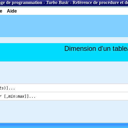
ge de programmation
-
Turbo Basic
-
Référence de procédure et de
e
Aide
Dimension d'un tabl
ts
)]...
r
[,
min
:
max
]]...