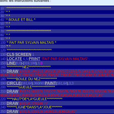
donc les instructions suivantes :
10
' ***********************************
20
' * *
30
' * *
40
' * BOULE ET BILL *
50
' * *
60
' * *
70
' ***********************************
80
' * *
90
' * *
100
'* FAIT PAR SYLVAIN MALTAIS *
110
'* *
120
'***********************************
CLS
SCREEN
130
:
1
LOCATE
PRINT
140
6
,
5
:
"FAIT PAR SYLVAIN MALTAIS"
LINE
150
(
0
,
0
)
-
(
319
,
199
)
,
3
,
B
160
'************NEZ*****************
DRAW
170
"BM160,59M163,58M168,60M172,61M175,64M176,67M176,68M
M168,75M164,76M160,77M156,75M152,73M150,72M149,68M151,63M157,59
180
'*******BOULE DU NEZ*************
CIRCLE
PAINT
190
(
161
,
64
)
,
360
/
90
:
(
161
,
64
)
,
3
,
3
200
'*********GUEULE******************
DRAW
210
"BM174,69M176,72M177,76M176,78M175,80M173,83M169,78M
M166,85M163,86M160,87M152,85M148,86M144,85M139,85M137,83"
220
'****HAUT*DE*LA*GUEULE************
DRAW
230
"BM150,72M148,77"
240
'*******LIGNE*DANS*LA*JOUE********
DRAW
250
"BM135,83M139,84BM135,80M139,81"