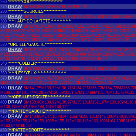
260
'*********COU*********************
DRAW
270
"BM152,85M152,88M150,89M150,92"
280
'**********SOURCILS***************
DRAW
290
"BM148,77M147,72M144,70M141,67M137,62M134,63M139,68M
300
'****HAUT*DE*LA*TETE**************
DRAW
310
"BM134,63M139,64BM138,62M131,66M130,64M135,59M133,59
M123,63M122,67M123,69M121,66M122,61BM118,64M117,66M120,70M122,
M121,74M120,77M122,82M124,85M125,81M121,92M120,94M116,96M112,9
M108,100M104,102M102,104M99,107M97,111M97,114M98,116M100,120"
320
'*OREILLE*GAUCHE******************
DRAW
330
"BM100,120M102,122M104,124M108,126M112,127M116,126M12
M123,120M124,116M126,112M128,104M129,96M130,91M129,90M128,85M13
M134,91M136,92M141,89M144,91M146,93M142,94M148,99"
340
'*******COLLIER*******************
DRAW
350
"BM148,99M152,95M157,93M156,91M151,92M146,93"
360
'*****LES*YEUX********************
DRAW
370
"BM144,80M146,77BM144,77M146,74M144,73BM140,78M142,
BM140,76M142,76M141,75M139,74M139,76BM137,77M135,75"
DRAW
380
"BM141,75M139,72M136,71M134,71M133,72M134,73BM138,70
M138,67BM131,74M128,72M128,69M131,67M133,69M131,70M131,72M131,
390
'***OREILLE**DROITE***************
DRAW
400
"BM138,90M139,92M138,97M135,101M132,107M130,109M130,
M136,118M142,116M144,114M148,111"
410
'***PATTE**GAUCHE*****************
DRAW
420
"BM148,99M147,103M147,106BM150,101M147,106M148,109M1
M152,113M155,112M153,108BM155,112M160,113M163,109M164,108BM157
M163,94M168,96"
430
'***PATTE**DROITE*****************
DRAW
440
"BM168,96M166,100M164,99M163,109M168,112M171,112M174,