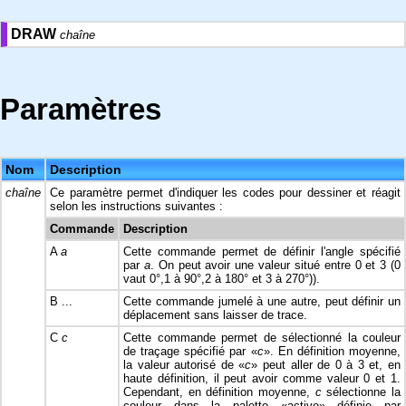
DRAW
chaîne
Paramètres
Nom
Description
chaîne
Ce paramètre permet d'indiquer les codes pour dessiner et réagit
selon les instructions suivantes :
Commande
Description
A
a
Cette commande permet de définir l'angle spécifié
par
a
. On peut avoir une valeur situé entre 0 et 3 (0
vaut 0°,1 à 90°,2 à 180° et 3 à 270°)).
B ...
Cette commande jumelé à une autre, peut définir un
déplacement sans laisser de trace.
C
c
Cette commande permet de sélectionné la couleur
de traçage spécifié par «
c
». En définition moyenne,
la valeur autorisé de «
c
» peut aller de 0 à 3 et, en
haute définition, il peut avoir comme valeur 0 et 1.
Cependant, en définition moyenne,
c
sélectionne la
couleur dans la palette «active» définie par