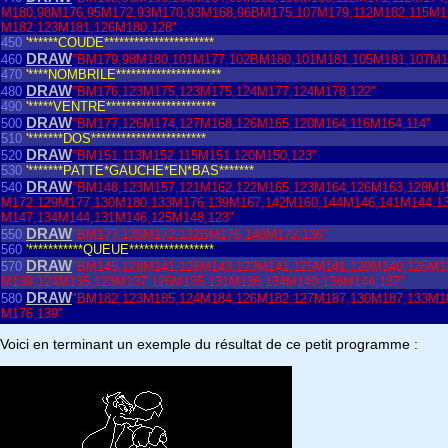
M180,98M176,95M172,93M170,93M168,96BM175,107M179,112M182,115M1
M182,123M181,126M180,128"
450
'******COUDE**********************
DRAW
460
"BM179,98M180,101M177,102BM180,101M181,105M181,107M1
470
'****NOMBRILE*********************
DRAW
480
"BM176,123M175,123M175,124M177,124M178,122"
490
'*****VENTRE**********************
DRAW
500
"BM177,126M174,127M168,126M165,120M164,116M164,114"
510
'*******DOS***********************
DRAW
520
"BM151,113M152,115M151,120M150,123"
530
'*******PATTE*GAUCHE*EN*BAS*******
DRAW
540
"BM148,123M157,121M162,122M165,123M164,126M163,128M1
M172,129M177,130M180,133M176,139M167,142M160,144M146,141M144,1
M147,134M144,131M146,125M148,123"
DRAW
550
"BM177,136M172,132BM176,140M172,136"
560
'***********QUEUE*****************
DRAW
570
"BM145,128M141,126M143,123M141,125M141,120M140,125M1
M139,124M135,123M137,126M135,131M136,134M140,136M144,137"
DRAW
580
"BM182,123M185,124M184,126M182,127M187,130M187,133M1
M176,139"
Voici en terminant un exemple du résultat de ce petit programme :