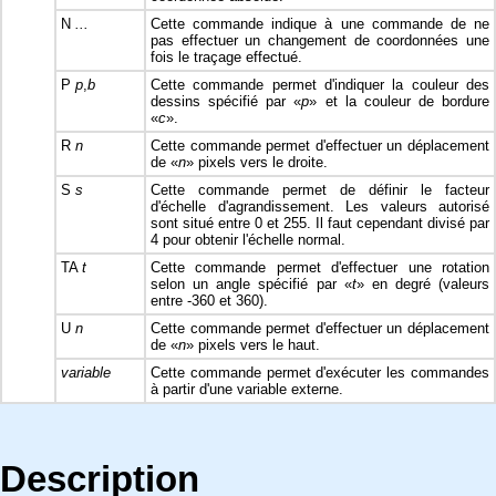
N
...
Cette commande indique à une commande de ne
pas effectuer un changement de coordonnées une
fois le traçage effectué.
P
p
,
b
Cette commande permet d'indiquer la couleur des
dessins spécifié par «
p
» et la couleur de bordure
«
c
».
R
n
Cette commande permet d'effectuer un déplacement
de «
n
» pixels vers le droite.
S
s
Cette commande permet de définir le facteur
d'échelle d'agrandissement. Les valeurs autorisé
sont situé entre 0 et 255. Il faut cependant divisé par
4 pour obtenir l'échelle normal.
TA
t
Cette commande permet d'effectuer une rotation
selon un angle spécifié par «
t
» en degré (valeurs
entre -360 et 360).
U
n
Cette commande permet d'effectuer un déplacement
de «
n
» pixels vers le haut.
variable
Cette commande permet d'exécuter les commandes
à partir d'une variable externe.
Description