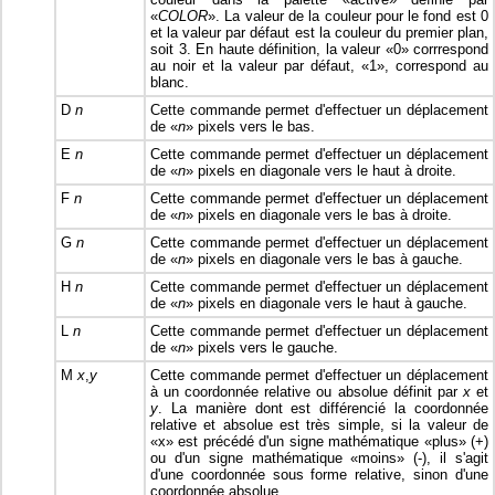
«
COLOR
». La valeur de la couleur pour le fond est 0
et la valeur par défaut est la couleur du premier plan,
soit 3. En haute définition, la valeur «0» corrrespond
au noir et la valeur par défaut, «1», correspond au
blanc.
D
n
Cette commande permet d'effectuer un déplacement
de «
n
» pixels vers le bas.
E
n
Cette commande permet d'effectuer un déplacement
de «
n
» pixels en diagonale vers le haut à droite.
F
n
Cette commande permet d'effectuer un déplacement
de «
n
» pixels en diagonale vers le bas à droite.
G
n
Cette commande permet d'effectuer un déplacement
de «
n
» pixels en diagonale vers le bas à gauche.
H
n
Cette commande permet d'effectuer un déplacement
de «
n
» pixels en diagonale vers le haut à gauche.
L
n
Cette commande permet d'effectuer un déplacement
de «
n
» pixels vers le gauche.
M
x
,
y
Cette commande permet d'effectuer un déplacement
à un coordonnée relative ou absolue définit par
x
et
y
. La manière dont est différencié la coordonnée
relative et absolue est très simple, si la valeur de
«x» est précédé d'un signe mathématique «plus» (+)
ou d'un signe mathématique «moins» (-), il s'agit
d'une coordonnée sous forme relative, sinon d'une
coordonnée absolue.