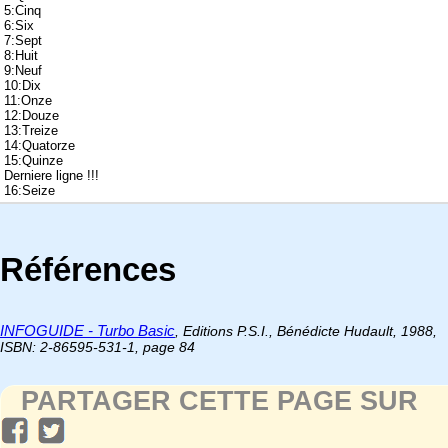
5:Cinq
6:Six
7:Sept
8:Huit
9:Neuf
10:Dix
11:Onze
12:Douze
13:Treize
14:Quatorze
15:Quinze
Derniere ligne !!!
16:Seize
Références
INFOGUIDE - Turbo Basic
, Editions P.S.I., Bénédicte Hudault, 1988,
ISBN: 2-86595-531-1, page 84
PARTAGER CETTE PAGE SUR