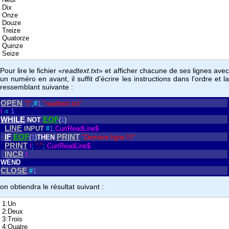
Dix
Onze
Douze
Treize
Quatorze
Quinze
Seize
Pour lire le fichier «
readtext.txt
» et afficher chacune de ses lignes ave
un numéro en avant, il suffit d'écrire les instructions dans l'ordre et la
ressemblant suivante :
OPEN
"I"
,
#
1
,
"readtext.txt"
I
=
1
WHILE
EOF
NOT
(
1
)
LINE
INPUT
#
1
,
CurrReadLine$
IF
EOF
PRINT
(
1
)
THEN
"Derniere ligne !!!"
PRINT
I
;
":"
;
CurrReadLine$
INCR
I
WEND
CLOSE
#
1
on obtiendra le résultat suivant :
1:Un
2:Deux
3:Trois
4:Quatre