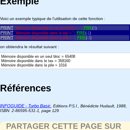
Exemple
Voici un exemple typique de l'utilisation de cette fonction :
PRINT
FRE
"Mémoire disponible en un seul bloc = "
;
(
0
)
PRINT
FRE
"Mémoire disponible dans le tas = "
;
(
-
1
)
PRINT
FRE
"Mémoire disponible dans la pile = "
;
(
-
2
)
on obtiendra le résultat suivant :
Mémoire disponible en un seul bloc = 65408
Mémoire disponible dans le tas = 358160
Mémoire disponible dans la pile = 1016
Références
INFOGUIDE - Turbo Basic
, Editions P.S.I., Bénédicte Hudault, 1988,
ISBN: 2-86595-531-1, page 129
PARTAGER CETTE PAGE SUR