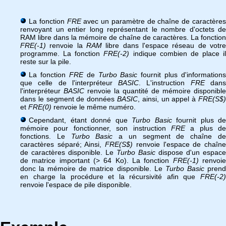
La fonction
FRE
avec un paramètre de chaîne de caractère
renvoyant un entier long représentant le nombre d'octets de
RAM libre dans la mémoire de chaîne de caractères. La fonction
FRE(-1)
renvoie la
RAM
libre dans l'espace réseau de votre
programme. La fonction
FRE(-2)
indique combien de place il
reste sur la pile.
La fonction
FRE
de
Turbo Basic
fournit plus d'informations
que celle de l'interpréteur
BASIC
. L'instruction
FRE
dan
l'interpréteur
BASIC
renvoie la quantité de mémoire disponible
dans le segment de données
BASIC
, ainsi, un appel à
FRE(S$)
et
FRE(0)
renvoie le même numéro.
Cependant, étant donné que
Turbo Basic
fournit plus de
mémoire pour fonctionner, son instruction
FRE
a plus de
fonctions. Le
Turbo Basic
a un segment de chaîne d
caractères séparé; Ainsi,
FRE(S$)
renvoie l'espace de chaîn
de caractères disponible. Le
Turbo Basic
dispose d'un espace
de matrice important (> 64 Ko). La fonction
FRE(-1)
renvoi
donc la mémoire de matrice disponible. Le
Turbo Basic
pren
en charge la procédure et la récursivité afin que
FRE(-2)
renvoie l'espace de pile disponible.