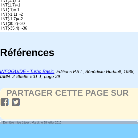
INT(1.1)=1
INT(1.7)=1
INT(-1)=-1
INT(-1.1)=-2
INT(-1.7)=-2
INT(30.2)=30
INT(-35.4)=-36
Références
INFOGUIDE - Turbo Basic
, Editions P.S.I., Bénédicte Hudault, 1988,
ISBN: 2-86595-531-1, page 39
PARTAGER CETTE PAGE SUR
Dernière mise à jour : Mardi, le 28 juillet 2015