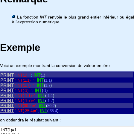
La fonction
INT
renvoie le plus grand entier inférieur ou égal
à l'expression numérique.
Exemple
Voici un exemple montrant la conversion de valeur entière :
PRINT
INT
"INT(1)="
;
(
1
)
PRINT
INT
"INT(1.1)="
;
(
1
.
1
)
PRINT
INT
"INT(1.7)="
;
(
1
.
7
)
PRINT
INT
"INT(-1)="
;
(
-
1
)
PRINT
INT
"INT(-1.1)="
;
(
-
1
.
1
)
PRINT
INT
"INT(-1.7)="
;
(
-
1
.
7
)
PRINT
INT
"INT(30.2)="
;
(
30
.
2
)
PRINT
INT
"INT(-35.4)="
;
(
-
35
.
4
)
on obtiendra le résultat suivant :
INT(1)=1