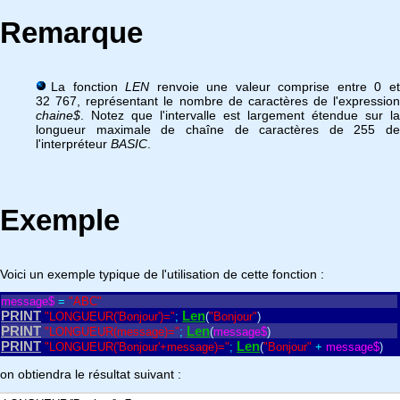
Remarque
La fonction
LEN
renvoie une valeur comprise entre 0 e
32 767, représentant le nombre de caractères de l'expression
chaine$
. Notez que l'intervalle est largement étendue sur la
longueur maximale de chaîne de caractères de 255 de
l'interpréteur
BASIC
.
Exemple
Voici un exemple typique de l'utilisation de cette fonction :
message$
=
"ABC"
PRINT
Len
"LONGUEUR('Bonjour')="
;
(
"Bonjour"
)
PRINT
Len
"LONGUEUR(message)="
;
(
message$
)
PRINT
Len
"LONGUEUR('Bonjour'+message)="
;
(
"Bonjour"
+
message$
)
on obtiendra le résultat suivant :