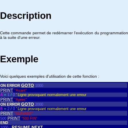
Description
Cette commande permet de redémarrer l'exécution du programmation
à la suite d'une erreur.
Exemple
Voici quelques exemples d'utilisation de cette fonction :
GOTO
ON
ERROR
1000
PRINT
"Avant"
A
=
1
/
0
' Ligne provoquant normalement une erreur
PRINT
"Apres"
GOTO
ON
ERROR
2000
B
=
2
/
0
' Ligne provoquant normalement une erreur
PRINT
"SUIVANT"
PRINT
500
"500 FIN"
END
RESUME
NEXT
1000
: