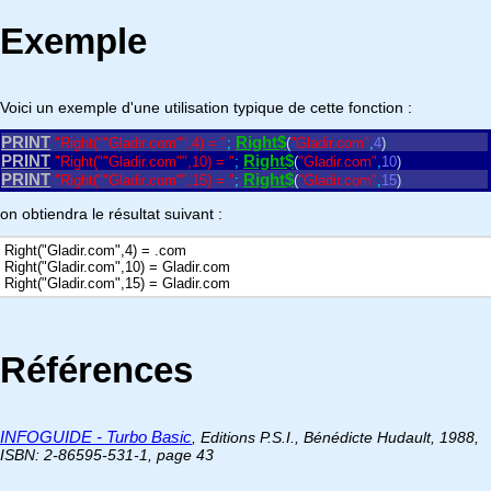
Exemple
Voici un exemple d'une utilisation typique de cette fonction :
PRINT
Right$
"Right("
"Gladir.com"
",4) = "
;
(
"Gladir.com"
,
4
)
PRINT
Right$
"Right("
"Gladir.com"
",10) = "
;
(
"Gladir.com"
,
10
)
PRINT
Right$
"Right("
"Gladir.com"
",15) = "
;
(
"Gladir.com"
,
15
)
on obtiendra le résultat suivant :
Right("Gladir.com",4) = .com
Right("Gladir.com",10) = Gladir.com
Right("Gladir.com",15) = Gladir.com
Références
INFOGUIDE - Turbo Basic
, Editions P.S.I., Bénédicte Hudault, 1988,
ISBN: 2-86595-531-1, page 43