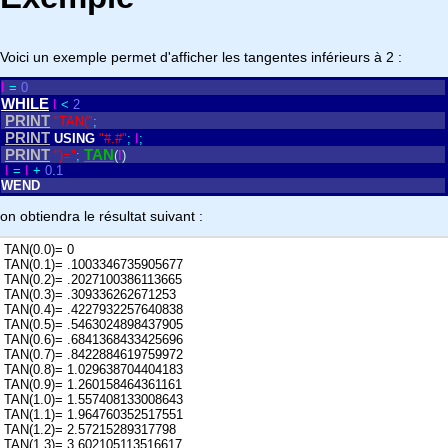
Voici un exemple permet d'afficher les tangentes inférieurs à 2 :
I
=
0
WHILE
I
<
2
PRINT
"TAN("
;
PRINT
USING
"#.#"
;
I
;
PRINT
TAN
")="
;
(
I
)
I
=
I
+
0
.
1
WEND
on obtiendra le résultat suivant :
TAN(0.0)= 0
TAN(0.1)= .1003346735905677
TAN(0.2)= .2027100386113665
TAN(0.3)= .309336262671253
TAN(0.4)= .4227932257640838
TAN(0.5)= .5463024898437905
TAN(0.6)= .6841368433425696
TAN(0.7)= .8422884619759972
TAN(0.8)= 1.029638704404183
TAN(0.9)= 1.260158464361161
TAN(1.0)= 1.557408133008643
TAN(1.1)= 1.964760352517551
TAN(1.2)= 2.57215289317798
TAN(1.3)= 3.602105113516617