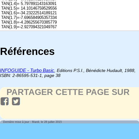
TAN(1.4)= 5.797891143163091
TAN(1.5)= 14.10146759529556
TAN(1.6)=-34.23222514189121
TAN(1.7)=-7.696584905357334
TAN(1.8)=-4.286255670385779
TAN(1.9)=-2.927094321049767
Références
INFOGUIDE - Turbo Basic
, Editions P.S.I., Bénédicte Hudault, 1988,
ISBN: 2-86595-531-1, page 38
PARTAGER CETTE PAGE SUR
Dernière mise à jour : Mardi, le 28 juillet 2015